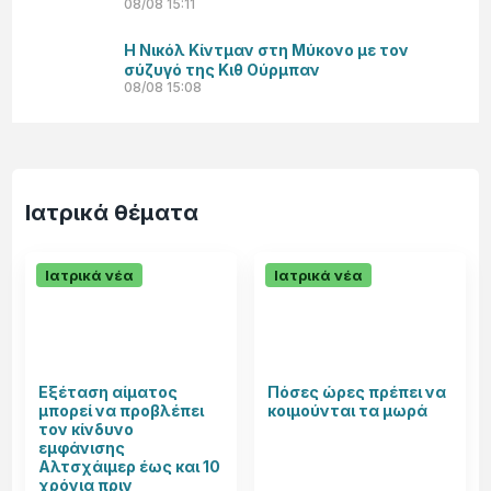
08/08 15:11
Η Νικόλ Κίντμαν στη Μύκονο με τον
σύζυγό της Κιθ Ούρμπαν
08/08 15:08
Ιατρικά θέματα
Ιατρικά νέα
Ιατρικά νέα
Εξέταση αίματος
Πόσες ώρες πρέπει να
μπορεί να προβλέπει
κοιμούνται τα μωρά
τον κίνδυνο
εμφάνισης
Αλτσχάιμερ έως και 10
χρόνια πριν