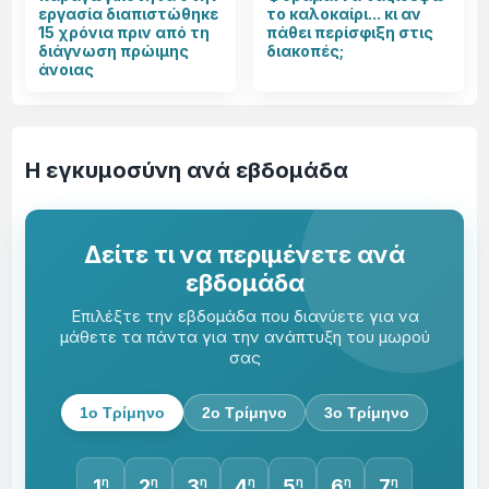
εργασία διαπιστώθηκε
το καλοκαίρι... κι αν
15 χρόνια πριν από τη
πάθει περίσφιξη στις
διάγνωση πρώιμης
διακοπές;
άνοιας
Η εγκυμοσύνη ανά εβδομάδα
Δείτε τι να περιμένετε ανά
εβδομάδα
Επιλέξτε την εβδομάδα που διανύετε για να
μάθετε τα πάντα για την ανάπτυξη του μωρού
σας
1ο Τρίμηνο
2ο Τρίμηνο
3ο Τρίμηνο
1
η
2
η
3
η
4
η
5
η
6
η
7
η