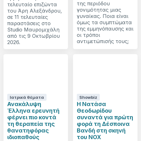
της περιόδου
τελευταίο επιζώντα
γονιμότητας μιας
του Άρη Αλεξάνδρου,
γυναίκας. Ποια είναι
σε 11 τελευταίες
όμως τα συμπτώματα
παραστάσεις στο
της εμμηνόπαυσης και
Studio Μαυρομιχάλη
οι τρόποι
από τις 9 Οκτωβρίου
αντιμετώπισής τους;
2026.
Ιατρικά θέματα
Showbiz
Ανακάλυψη
Η Νατάσα
Έλληνα ερευνητή
Θεοδωρίδου
φέρνει πιο κοντά
συναντά για πρώτη
τη θεραπεία της
φορά τη Δέσποινα
θανατηφόρας
Βανδή στη σκηνή
ιδιοπαθούς
του NOX