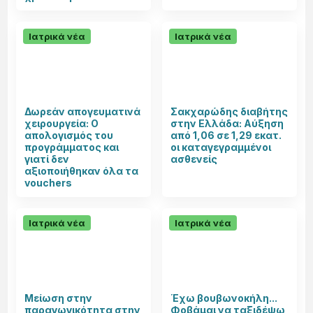
Ιατρικά νέα
Ιατρικά νέα
Δωρεάν απογευματινά
Σακχαρώδης διαβήτης
χειρουργεία: Ο
στην Ελλάδα: Αύξηση
απολογισμός του
από 1,06 σε 1,29 εκατ.
προγράμματος και
οι καταγεγραμμένοι
γιατί δεν
ασθενείς
αξιοποιήθηκαν όλα τα
vouchers
Ιατρικά νέα
Ιατρικά νέα
Μείωση στην
Έχω βουβωνοκήλη...
παραγωγικότητα στην
Φοβάμαι να ταξιδέψω