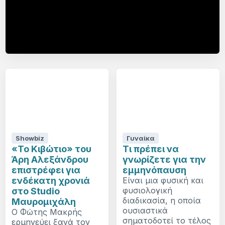
Showbiz
Γυναίκα
«Το Κιβώτιο» του
Τι πρέπει να
Άρη Αλεξάνδρου
γνωρίζετε για την
επιστρέφει για
εμμηνόπαυση
ενδέκατη χρονιά
Είναι μια φυσική και
φυσιολογική
στο Studio
διαδικασία, η οποία
Μαυρομιχάλη
ουσιαστικά
Ο Φώτης Μακρής
σηματοδοτεί το τέλος
ερμηνεύει ξανά τον