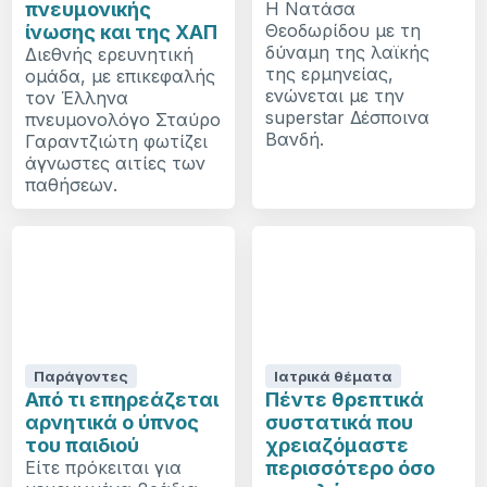
πνευμονικής
Η Νατάσα
Θεοδωρίδου με τη
ίνωσης και της ΧΑΠ
δύναμη της λαϊκής
Διεθνής ερευνητική
της ερμηνείας,
ομάδα, με επικεφαλής
ενώνεται με την
τον Έλληνα
superstar Δέσποινα
πνευμονολόγο Σταύρο
Βανδή.
Γαραντζιώτη φωτίζει
άγνωστες αιτίες των
παθήσεων.
Παράγοντες
Ιατρικά θέματα
Από τι επηρεάζεται
Πέντε θρεπτικά
αρνητικά ο ύπνος
συστατικά που
του παιδιού
χρειαζόμαστε
Είτε πρόκειται για
περισσότερο όσο