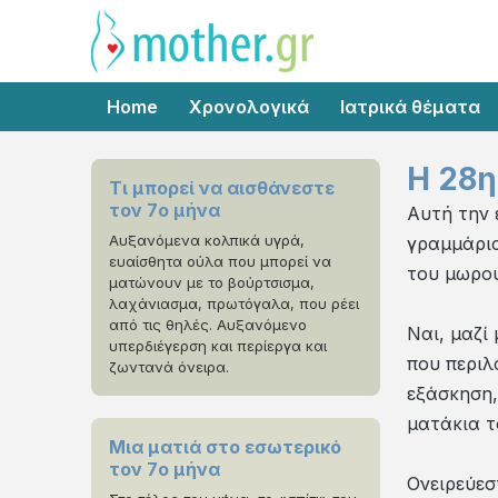
Home
Χρονολογικά
Ιατρικά θέματα
Η 28η
Τι μπορεί να αισθάνεστε
τον 7ο μήνα
Αυτή την 
Αυξανόμενα κολπικά υγρά,
γραμμάρια
ευαίσθητα ούλα που μπορεί να
του μωρού
ματώνουν με το βούρτσισμα,
λαχάνιασμα, πρωτόγαλα, που ρέει
από τις θηλές. Αυξανόμενο
Ναι, μαζί
υπερδιέγερση και περίεργα και
που περιλ
ζωντανά όνειρα.
εξάσκηση,
ματάκια τ
Μια ματιά στο εσωτερικό
τον 7ο μήνα
Ονειρεύεσ