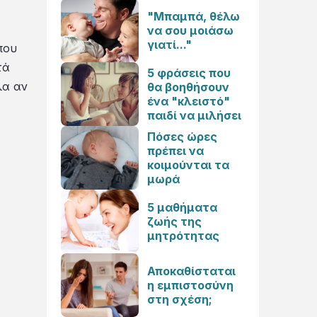
"Μπαμπά, θέλω
να σου μοιάσω
γιατί..."
που
τά
5 φράσεις που
λα αν
θα βοηθήσουν
ένα "κλειστό"
παιδί να μιλήσει
Πόσες ώρες
πρέπει να
κοιμούνται τα
μωρά
5 μαθήματα
ζωής της
μητρότητας
Αποκαθίσταται
η εμπιστοσύνη
στη σχέση;