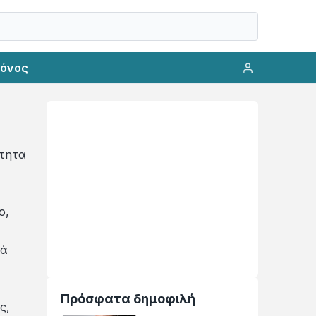
ρόνος
ότητα
ο,
κά
Πρόσφατα δημοφιλή
ς,