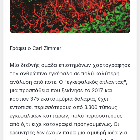
Γράφει o Carl Zimmer
Μία διεθνής οµάδα επιστηµόνων χαρτογράφησε
τον ανθρώπινο εγκέφαλο σε πολύ καλύτερη
ανάλυση από ποτέ. Ο "εγκεφαλικός άτλαντας",
µια προσπάθεια που ξεκίνησε το 2017 και
κόστισε 375 εκατοµµύρια δολάρια, έχει
εντοπίσει περισσότερους από 3.300 τύπους
εγκεφαλικών κυττάρων, πολύ περισσοτέρους
από ό,τι είχε καταγραφεί προηγουµένως. Οι
ερευνητές δεν έχουν παρά µια αµυδρή ιδέα για