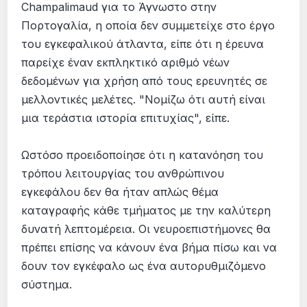
Champalimaud για το Άγνωστο στην
Πορτογαλία, η οποία δεν συµµετείχε στο έργο
του εγκεφαλικού άτλαντα, είπε ότι η έρευνα
παρείχε έναν εκπληκτικό αριθµό νέων
δεδοµένων για χρήση από τους ερευνητές σε
µελλοντικές µελέτες. "Νοµίζω ότι αυτή είναι
µια τεράστια ιστορία επιτυχίας", είπε.
Ωστόσο προειδοποίησε ότι η κατανόηση του
τρόπου λειτουργίας του ανθρώπινου
εγκεφάλου δεν θα ήταν απλώς θέµα
καταγραφής κάθε τµήµατος µε την καλύτερη
δυνατή λεπτοµέρεια. Οι νευροεπιστήµονες θα
πρέπει επίσης να κάνουν ένα βήµα πίσω και να
δουν τον εγκέφαλο ως ένα αυτορυθµιζόµενο
σύστηµα.