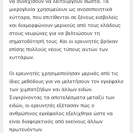
να συνεχίσουν να λειτουργούν σωστά. Τα
µικρογλοία χρησιµεύουν ως ανοσοποιητικά
κύτταρα, που επιτίθενται σε ξένους εισβολείς
και διαµορφώνουν µερικούς από τους κλάδους
στους νευρώνες για να βελτιώσουν τη
σηµατοδότησή τους. Και οι ερευνητές βρήκαν
επίσης πολλούς νέους τύπους αυτών των
κυττάρων.
Οι ερευνητές χρησιµοποίησαν µερικές από τις
ίδιες µεθόδους για να µελετήσουν τον εγκέφαλο
των χιµπατζήδων και άλλων ειδών.
Συγκρίνοντας τα αποτελέσµατα µεταξύ των
ειδών, οι ερευνητές εξέτασαν πώς ο
ανθρώπινος εγκέφαλος εξελίχθηκε ώστε να
είναι διαφορετικός από εκείνους άλλων
πρωτευόντων.