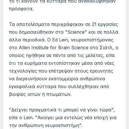
το τι κάνουν τα κύτταρα που ανακαλύφθηκαν
πρόσφατα.
Τα αποτελέσµατα περιγράφηκαν σε 21 εργασίες
που δηµοσιεύθηκαν στο "Science" και σε πολλά
άλλα περιοδικά. Ο Ed Lein, νευροεπιστήµονας
στο Allen Institute for Brain Science στο Σιάτλ, ο
οποίος ηγήθηκε σε πέντε από τις µελέτες, είπε
ότι τα ευρήµατα εντοπίστηκαν µέσα από νέες
τεχνολογίες που επέτρεψαν στους ερευνητές
να διερευνήσουν εκατοµµύρια ανθρώπινα
εγκεφαλικά κύτταρα που συλλέχθηκαν από
βιοψίες ιστών ή πτωµάτων.
"Δείχνει πραγµατικά τι µπορεί να γίνει τώρα",
είπε ο Lein. "Ανοίγει µια εντελώς νέα εποχή για
την ανθρώπινη νευροεπιστήµη".