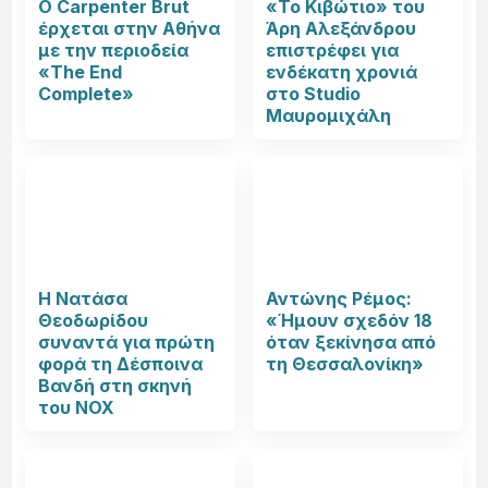
Ο Carpenter Brut
«Το Κιβώτιο» του
έρχεται στην Αθήνα
Άρη Αλεξάνδρου
με την περιοδεία
επιστρέφει για
«The End
ενδέκατη χρονιά
Complete»
στο Studio
Μαυρομιχάλη
Η Νατάσα
Αντώνης Ρέμος:
Θεοδωρίδου
«Ήμουν σχεδόν 18
συναντά για πρώτη
όταν ξεκίνησα από
φορά τη Δέσποινα
τη Θεσσαλονίκη»
Βανδή στη σκηνή
του NOX