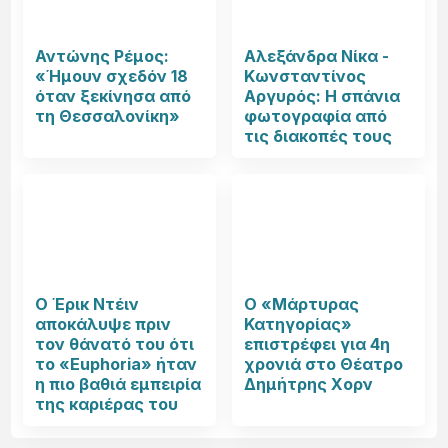
Αντώνης Ρέμος:
Αλεξάνδρα Νίκα -
«Ήμουν σχεδόν 18
Κωνσταντίνος
όταν ξεκίνησα από
Αργυρός: Η σπάνια
τη Θεσσαλονίκη»
φωτογραφία από
τις διακοπές τους
Ο Έρικ Ντέιν
Ο «Μάρτυρας
αποκάλυψε πριν
Κατηγορίας»
τον θάνατό του ότι
επιστρέφει για 4η
το «Euphoria» ήταν
χρονιά στο Θέατρο
η πιο βαθιά εμπειρία
Δημήτρης Χορν
της καριέρας του