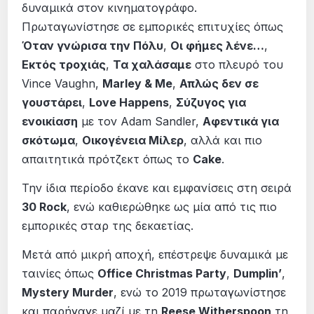
δυναμικά στον κινηματογράφο.
Πρωταγωνίστησε σε εμπορικές επιτυχίες όπως
Όταν γνώρισα την Πόλυ
,
Οι φήμες λένε…
,
Εκτός τροχιάς
,
Τα χαλάσαμε
στο πλευρό του
Vince Vaughn,
Marley & Me
,
Απλώς δεν σε
γουστάρει
,
Love Happens
,
Σύζυγος για
ενοικίαση
με τον Adam Sandler,
Αφεντικά για
σκότωμα
,
Οικογένεια Μίλερ
, αλλά και πιο
απαιτητικά πρότζεκτ όπως το
Cake
.
Την ίδια περίοδο έκανε και εμφανίσεις στη σειρά
30 Rock
, ενώ καθιερώθηκε ως μία από τις πιο
εμπορικές σταρ της δεκαετίας.
Μετά από μικρή αποχή, επέστρεψε δυναμικά με
ταινίες όπως
Office Christmas Party
,
Dumplin’
,
Mystery Murder
, ενώ το 2019 πρωταγωνίστησε
και παρήγαγε μαζί με τη
Reese Witherspoon
τη