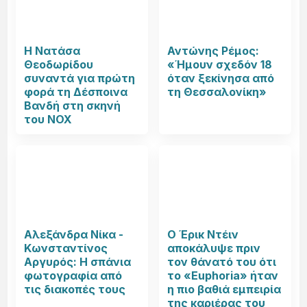
Η Νατάσα
Αντώνης Ρέμος:
Θεοδωρίδου
«Ήμουν σχεδόν 18
συναντά για πρώτη
όταν ξεκίνησα από
φορά τη Δέσποινα
τη Θεσσαλονίκη»
Βανδή στη σκηνή
του NOX
Αλεξάνδρα Νίκα -
Ο Έρικ Ντέιν
Κωνσταντίνος
αποκάλυψε πριν
Αργυρός: Η σπάνια
τον θάνατό του ότι
φωτογραφία από
το «Euphoria» ήταν
τις διακοπές τους
η πιο βαθιά εμπειρία
της καριέρας του