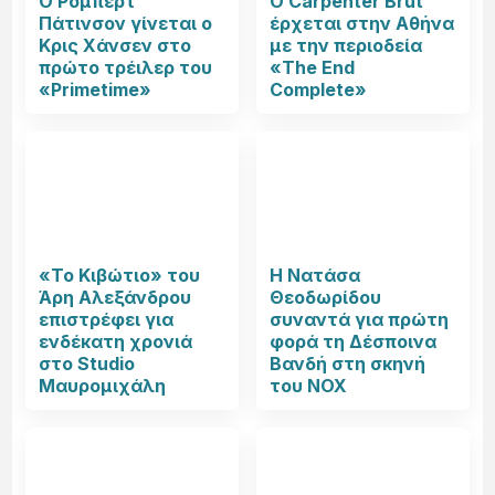
Ο Ρόμπερτ
Ο Carpenter Brut
Πάτινσον γίνεται ο
έρχεται στην Αθήνα
Κρις Χάνσεν στο
με την περιοδεία
πρώτο τρέιλερ του
«The End
«Primetime»
Complete»
«Το Κιβώτιο» του
Η Νατάσα
Άρη Αλεξάνδρου
Θεοδωρίδου
επιστρέφει για
συναντά για πρώτη
ενδέκατη χρονιά
φορά τη Δέσποινα
στο Studio
Βανδή στη σκηνή
Μαυρομιχάλη
του NOX