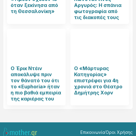
όταν ξεκίνησα από
Αργυρός: Η σπάνια
τη Θεσσαλονίκη»
φωτογραφία από
τις διακοπές τους
Ο Έρικ Ντέιν
Ο «Μάρτυρας
αποκάλυψε πριν
Κατηγορίας»
τον θάνατό του ότι
επιστρέφει για 4η
το «Euphoria» ήταν
χρονιά στο Θέατρο
η πιο βαθιά εμπειρία
Δημήτρης Χορν
της καριέρας του
Επικοινωνία
Όροι Χρήσης