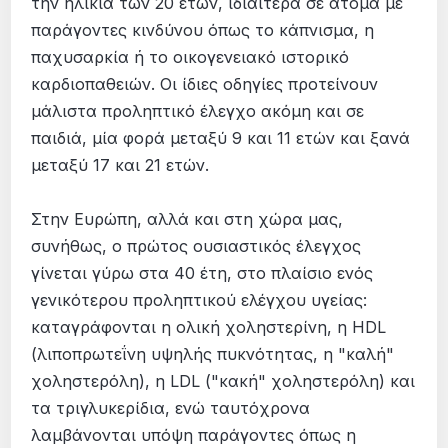
την ηλικία των 20 ετών, ιδιαίτερα σε άτομα με
παράγοντες κινδύνου όπως το κάπνισμα, η
παχυσαρκία ή το οικογενειακό ιστορικό
καρδιοπαθειών. Οι ίδιες οδηγίες προτείνουν
μάλιστα προληπτικό έλεγχο ακόμη και σε
παιδιά, μία φορά μεταξύ 9 και 11 ετών και ξανά
μεταξύ 17 και 21 ετών.
Στην Ευρώπη, αλλά και στη χώρα μας,
συνήθως, ο πρώτος ουσιαστικός έλεγχος
γίνεται γύρω στα 40 έτη, στο πλαίσιο ενός
γενικότερου προληπτικού ελέγχου υγείας:
καταγράφονται η ολική χοληστερίνη, η HDL
(λιποπρωτεΐνη υψηλής πυκνότητας, η "καλή"
χοληστερόλη), η LDL ("κακή" χοληστερόλη) και
τα τριγλυκερίδια, ενώ ταυτόχρονα
λαμβάνονται υπόψη παράγοντες όπως η