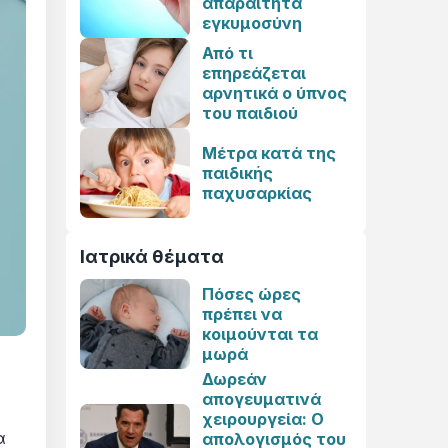
απαραίτητα
εγκυμοσύνη
Από τι
επηρεάζεται
αρνητικά ο ύπνος
του παιδιού
Μέτρα κατά της
παιδικής
παχυσαρκίας
Ιατρικά θέματα
Πόσες ώρες
πρέπει να
κοιμούνται τα
μωρά
Δωρεάν
απογευματινά
χειρουργεία: Ο
α
απολογισμός του