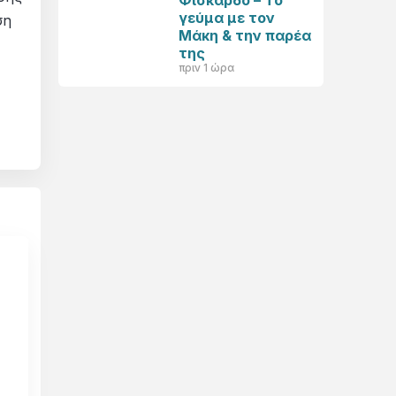
Φισκάρδο – Το
γεύμα με τον
ση
Μάκη & την παρέα
της
πριν 1 ώρα