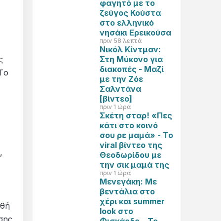
φαγητό με το
ζεύγος Κούστα
στο ελληνικό
νησάκι Ερεικούσα
πριν 58 λεπτά
Νικόλ Κίντμαν:
Στη Μύκονο για
ς
διακοπές - Μαζί
Tο
με την Ζόε
Σαλντάνα
[βίντεο]
πριν 1 ώρα
Σκέτη σταρ! «Πες
κάτι στο κοινό
σου ρε μαμά» - Το
viral βίντεο της
,
Θεοδωρίδου με
την σικ μαμά της
πριν 1 ώρα
Μενεγάκη: Με
βεντάλια στο
χέρι και summer
ρθή
look στο
σης