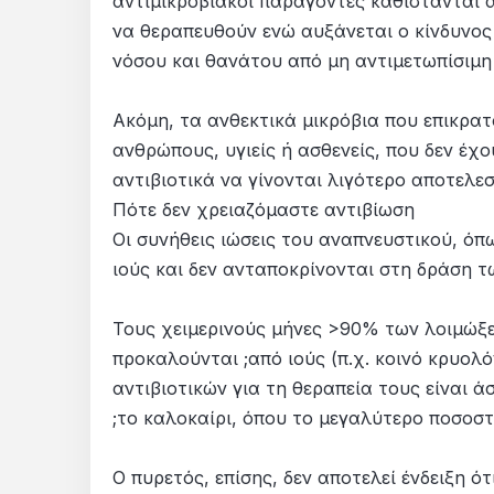
αντιμικροβιακοί παράγοντες καθίστανται α
να θεραπευθούν ενώ αυξάνεται ο κίνδυνος
νόσου και θανάτου από μη αντιμετωπίσιμη
Ακόμη, τα ανθεκτικά μικρόβια που επικρα
ανθρώπους, υγιείς ή ασθενείς, που δεν έχο
αντιβιοτικά να γίνονται λιγότερο αποτελεσ
Πότε δεν χρειαζόμαστε αντιβίωση
Οι συνήθεις ιώσεις του αναπνευστικού, όπ
ιούς και δεν ανταποκρίνονται στη δράση τ
Τους χειμερινούς μήνες >90% των λοιμώξε
προκαλούνται ;από ιούς (π.χ. κοινό κρυολό
αντιβιοτικών για τη θεραπεία τους είναι άσ
;το καλοκαίρι, όπου το μεγαλύτερο ποσοστ
Ο πυρετός, επίσης, δεν αποτελεί ένδειξη ό