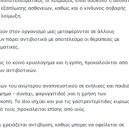
ναποτελεσματικοί, οι λοιμώξεις είναι δύσκολο ή αδύνα
 εξάπλωσης ασθενειών, καθώς και ο κίνδυνος σοβαρής
 λοίμωξη.
τούν στον οργανισμό μας μεταφέρονται σε άλλους
υν πάρει αντιβιοτικά με αποτέλεσμα οι θεραπείες με
ματικές.
ως το κοινό κρυολόγημα και η γρίπη, προκαλούνται από
ων αντιβιοτικών.
ων του ανώτερου αναπνευστικού σε ενήλικες και παιδιά
γημα – συνάχι, φαρυγγίτιδα) ;και η χρήση των
κοπη. Το ίδιο ισχύει και για τις γαστρεντερίτιδες κυρίω
ό τους ;προκαλείται επίσης από ιούς.
τι χρειάζεται αντιβίωση, καθώς μπορεί να οφείλεται σε