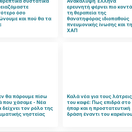
θρεπτικά συστατικά
Ανακάλυψη Έλληνα
ρειαζόμαστε
ερευνητή φέρνει πιο κοντ
σότερο όσο
τη θεραπεία της
νουμε και πού θα τα
θανατηφόρας ιδιοπαθούς
ε
πνευμονικής ίνωσης και τ
ΧΑΠ
εν θα πάρουμε πίσω
Καλά νέα για τους λάτρει
ά που χάσαμε - Νέα
του καφέ: Πως επιδρά στο
 δείχνει τον ρόλο της
ήπαρ και η προστατευτική
μματικής νηστείας
δράση έναντι του καρκίνο