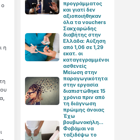
προγράμματος
 ο
και γιατί δεν
αξιοποιήθηκαν
όλα τα vouchers
Σακχαρώδης
διαβήτης στην
Ελλάδα: Αύξηση
από 1,06 σε 1,29
ι η
εκατ. οι
καταγεγραμμένοι
ασθενείς
Μείωση στην
παραγωγικότητα
τη
στην εργασία
που
διαπιστώθηκε 15
χρόνια πριν από
α,
τη διάγνωση
πρώιμης άνοιας
Έχω
βουβωνοκήλη...
Φοβάμαι να
ι
ταξιδέψω το