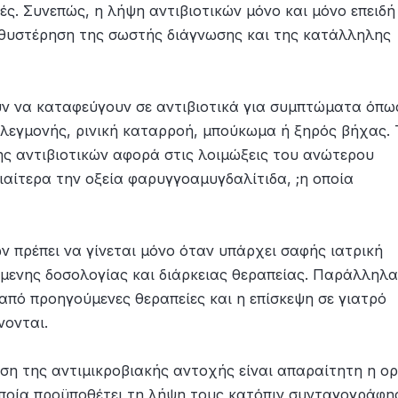
ές. Συνεπώς, η λήψη αντιβιοτικών μόνο και μόνο επειδή
αθυστέρηση της σωστής διάγνωσης και της κατάλληλης
ν να καταφεύγουν σε αντιβιοτικά για συμπτώματα όπω
φλεγμονής, ρινική καταρροή, μπούκωμα ή ξηρός βήχας. 
 αντιβιοτικών αφορά στις λοιμώξεις του ανώτερου
διαίτερα την οξεία φαρυγγοαμυγδαλίτιδα, ;η οποία
κών πρέπει να γίνεται μόνο όταν υπάρχει σαφής ιατρική
όμενης δοσολογίας και διάρκειας θεραπείας. Παράλληλα
πό προηγούμενες θεραπείες και η επίσκεψη σε γιατρό
νονται.
ιση της αντιμικροβιακής αντοχής είναι απαραίτητη η ο
οποία προϋποθέτει τη λήψη τους κατόπιν συνταγογράφη