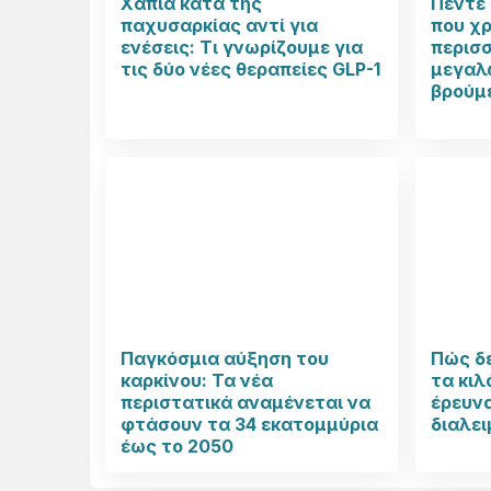
Χάπια κατά της
Πέντε 
παχυσαρκίας αντί για
που χ
ενέσεις: Τι γνωρίζουμε για
περισ
τις δύο νέες θεραπείες GLP-1
μεγαλώ
βρούμ
Παγκόσμια αύξηση του
Πώς δ
καρκίνου: Τα νέα
τα κιλ
περιστατικά αναμένεται να
έρευνα
φτάσουν τα 34 εκατομμύρια
διαλει
έως το 2050