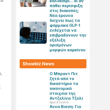
το
καλοκαίρι... κι αν
πάθει περίσφιξη
στις διακοπές;
Νέα έρευνα
δείχνει πως τα
φάρμακα GLP-1
ενδέχεται να
επιβραδύνουν την
εξέλιξη
ορισμένων
μορφών καρκίνου
Showbiz News
,
Ο Μπραντ Πιτ
ζητά από το
δικαστήριο τα
ς
οικονομικά
στοιχεία της
Αντζελίνα Τζολί
πριν 8 λεπτά
Άννα Βίσση: Για