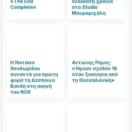
«The End
ενδέκατη χρονιά
Complete»
στο Studio
Μαυρομιχάλη
Η Νατάσα
Αντώνης Ρέμος:
Θεοδωρίδου
«Ήμουν σχεδόν 18
συναντά για πρώτη
όταν ξεκίνησα από
φορά τη Δέσποινα
τη Θεσσαλονίκη»
Βανδή στη σκηνή
του NOX