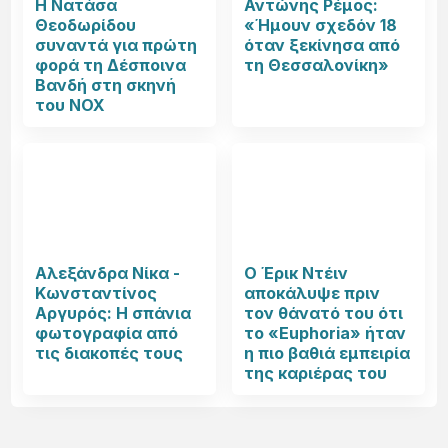
Η Νατάσα
Αντώνης Ρέμος:
Θεοδωρίδου
«Ήμουν σχεδόν 18
συναντά για πρώτη
όταν ξεκίνησα από
φορά τη Δέσποινα
τη Θεσσαλονίκη»
Βανδή στη σκηνή
του NOX
Αλεξάνδρα Νίκα -
Ο Έρικ Ντέιν
Κωνσταντίνος
αποκάλυψε πριν
Αργυρός: Η σπάνια
τον θάνατό του ότι
φωτογραφία από
το «Euphoria» ήταν
τις διακοπές τους
η πιο βαθιά εμπειρία
της καριέρας του