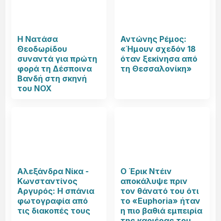
Η Νατάσα
Αντώνης Ρέμος:
Θεοδωρίδου
«Ήμουν σχεδόν 18
συναντά για πρώτη
όταν ξεκίνησα από
φορά τη Δέσποινα
τη Θεσσαλονίκη»
Βανδή στη σκηνή
του NOX
Αλεξάνδρα Νίκα -
Ο Έρικ Ντέιν
Κωνσταντίνος
αποκάλυψε πριν
Αργυρός: Η σπάνια
τον θάνατό του ότι
φωτογραφία από
το «Euphoria» ήταν
τις διακοπές τους
η πιο βαθιά εμπειρία
της καριέρας του