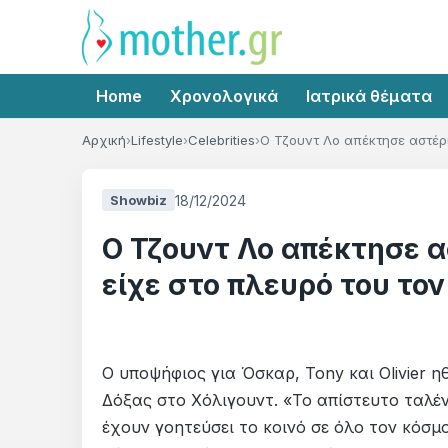
Home
Χρονολογικά
Ιατρικά θέματα
Αρχική
Lifestyle
Celebrities
Ο Τζουντ Λο απέκτησε αστέρι
18/12/2024
Showbiz
Ο Τζουντ Λο απέκτησε α
είχε στο πλευρό του τον
Ο υποψήφιος για Όσκαρ, Tony και Olivier 
Δόξας στο Χόλιγουντ. «Το απίστευτο ταλέ
έχουν γοητεύσει το κοινό σε όλο τον κόσ