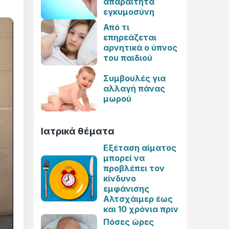
απαραίτητα
εγκυμοσύνη
Από τι
επηρεάζεται
αρνητικά ο ύπνος
του παιδιού
Συμβουλές για
αλλαγή πάνας
μωρού
Ιατρικά θέματα
Εξέταση αίματος
μπορεί να
προβλέπει τον
κίνδυνο
εμφάνισης
Αλτσχάιμερ έως
και 10 χρόνια πριν
Πόσες ώρες