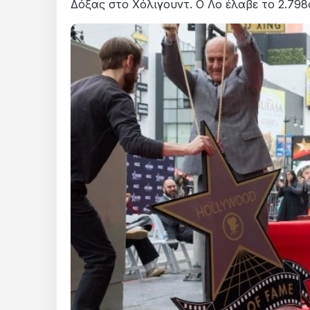
Δόξας στο Χόλιγουντ. Ο Λο έλαβε το 2.798