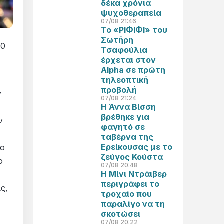
δέκα χρόνια
ψυχοθεραπεία
07/08 21:46
Το «ΡΙΦΙΦΙ» του
Σωτήρη
30
Τσαφούλια
έρχεται στον
Alpha σε πρώτη
τηλεοπτική
προβολή
ν
07/08 21:24
Η Άννα Βίσση
βρέθηκε για
ν
φαγητό σε
ταβέρνα της
Ερείκουσας με το
φο
ζεύγος Κούστα
ο
07/08 20:48
Η Μίνι Ντράιβερ
περιγράφει το
ς,
τροχαίο που
παραλίγο να τη
σκοτώσει
07/08 20:22