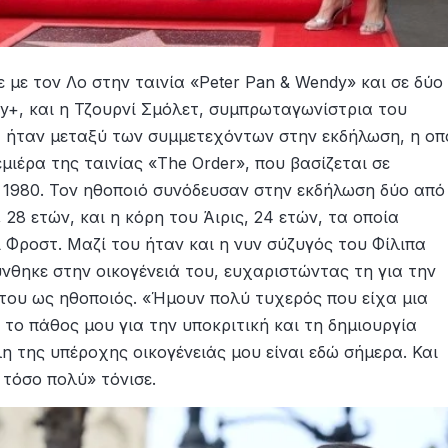
 με τον Λο στην ταινία «Peter Pan & Wendy» και σε δύο
ney+, και η Τζουρνί Σμόλετ, συμπρωταγωνίστρια του
», ήταν μεταξύ των συμμετεχόντων στην εκδήλωση, η οπ
μιέρα της ταινίας «The Order», που βασίζεται σε
 1980. Τον ηθοποιό συνόδευσαν στην εκδήλωση δύο από
 28 ετών, και η κόρη του Άιρις, 24 ετών, τα οποία
 Φροστ. Μαζί του ήταν και η νυν σύζυγός του Φίλιπα
ύνθηκε στην οικογένειά του, ευχαριστώντας τη για την
 του ως ηθοποιός. «Ήμουν πολύ τυχερός που είχα μια
 το πάθος μου για την υποκριτική και τη δημιουργία
λη της υπέροχης οικογένειάς μου είναι εδώ σήμερα. Και
 τόσο πολύ» τόνισε.