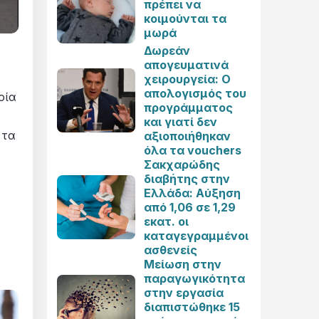
πρέπει να
κοιμούνται τα
μωρά
Δωρεάν
απογευματινά
χειρουργεία: Ο
απολογισμός του
οία
προγράμματος
και γιατί δεν
 τα
αξιοποιήθηκαν
όλα τα vouchers
Σακχαρώδης
διαβήτης στην
Ελλάδα: Αύξηση
από 1,06 σε 1,29
εκατ. οι
καταγεγραμμένοι
ασθενείς
Μείωση στην
παραγωγικότητα
στην εργασία
διαπιστώθηκε 15