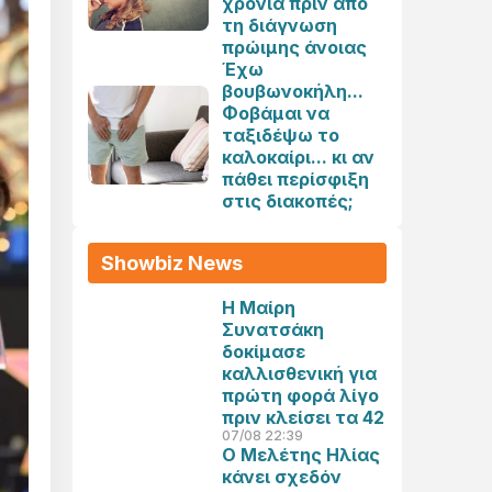
χρόνια πριν από
τη διάγνωση
πρώιμης άνοιας
Έχω
βουβωνοκήλη...
Φοβάμαι να
ταξιδέψω το
καλοκαίρι... κι αν
πάθει περίσφιξη
στις διακοπές;
Showbiz News
Η Μαίρη
Συνατσάκη
δοκίμασε
καλλισθενική για
πρώτη φορά λίγο
πριν κλείσει τα 42
07/08 22:39
Ο Μελέτης Ηλίας
κάνει σχεδόν