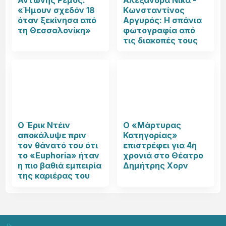
Αντώνης Ρέμος:
Αλεξάνδρα Νίκα -
«Ήμουν σχεδόν 18
Κωνσταντίνος
όταν ξεκίνησα από
Αργυρός: Η σπάνια
τη Θεσσαλονίκη»
φωτογραφία από
τις διακοπές τους
Ο Έρικ Ντέιν
Ο «Μάρτυρας
αποκάλυψε πριν
Κατηγορίας»
τον θάνατό του ότι
επιστρέφει για 4η
το «Euphoria» ήταν
χρονιά στο Θέατρο
η πιο βαθιά εμπειρία
Δημήτρης Χορν
της καριέρας του