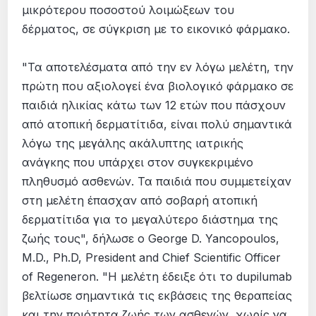
μικρότερου ποσοστού λοιμώξεων του
δέρματος, σε σύγκριση με το εικονικό φάρμακο.
"Τα αποτελέσματα από την εν λόγω μελέτη, την
πρώτη που αξιολογεί ένα βιολογικό φάρμακο σε
παιδιά ηλικίας κάτω των 12 ετών που πάσχουν
από ατοπική δερματίτιδα, είναι πολύ σημαντικά
λόγω της μεγάλης ακάλυπτης ιατρικής
ανάγκης που υπάρχει στον συγκεκριμένο
πληθυσμό ασθενών. Τα παιδιά που συμμετείχαν
στη μελέτη έπασχαν από σοβαρή ατοπική
δερματίτιδα για το μεγαλύτερο διάστημα της
ζωής τους", δήλωσε ο George D. Yancopoulos,
M.D., Ph.D, President and Chief Scientific Officer
of Regeneron. "Η μελέτη έδειξε ότι το dupilumab
βελτίωσε σημαντικά τις εκβάσεις της θεραπείας
και την ποιότητα ζωής των ασθενών, χωρίς να