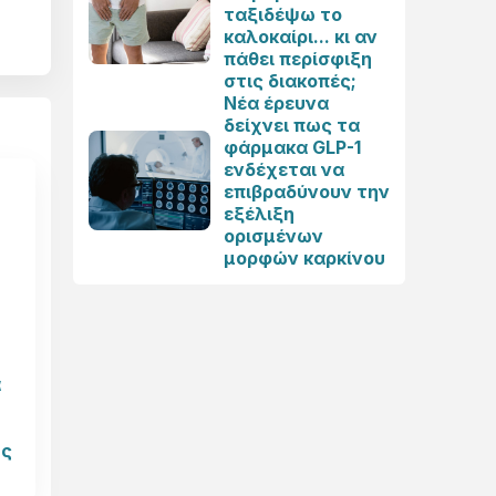
ταξιδέψω το
καλοκαίρι... κι αν
πάθει περίσφιξη
στις διακοπές;
Νέα έρευνα
δείχνει πως τα
φάρμακα GLP-1
ενδέχεται να
επιβραδύνουν την
εξέλιξη
ορισμένων
μορφών καρκίνου
ά
ης