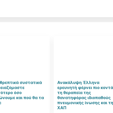
θρεπτικά συστατικά
Ανακάλυψη Έλληνα
ρειαζόμαστε
ερευνητή φέρνει πιο κοντ
σότερο όσο
τη θεραπεία της
νουμε και πού θα τα
θανατηφόρας ιδιοπαθούς
ε
πνευμονικής ίνωσης και τ
ΧΑΠ