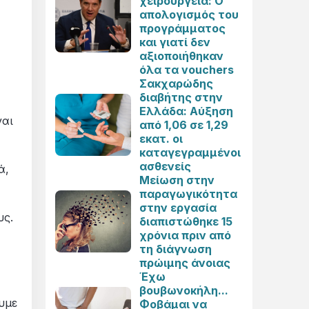
χειρουργεία: Ο
απολογισμός του
προγράμματος
και γιατί δεν
αξιοποιήθηκαν
όλα τα vouchers
Σακχαρώδης
διαβήτης στην
Ελλάδα: Αύξηση
ναι
από 1,06 σε 1,29
εκατ. οι
καταγεγραμμένοι
ασθενείς
ά,
Μείωση στην
παραγωγικότητα
στην εργασία
υς.
διαπιστώθηκε 15
χρόνια πριν από
τη διάγνωση
πρώιμης άνοιας
Έχω
βουβωνοκήλη...
υμε
Φοβάμαι να