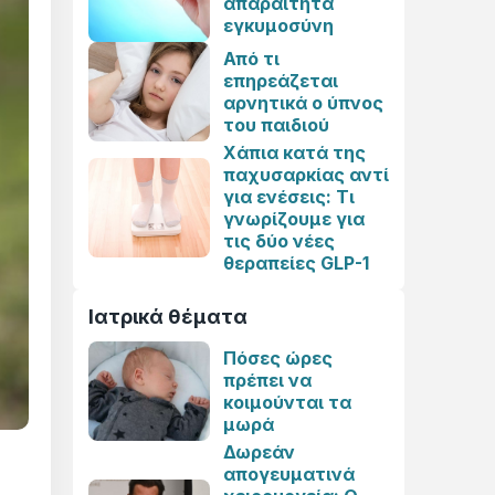
απαραίτητα
εγκυμοσύνη
Από τι
επηρεάζεται
αρνητικά ο ύπνος
του παιδιού
Χάπια κατά της
παχυσαρκίας αντί
για ενέσεις: Τι
γνωρίζουμε για
τις δύο νέες
θεραπείες GLP-1
Ιατρικά θέματα
Πόσες ώρες
πρέπει να
κοιμούνται τα
μωρά
Δωρεάν
απογευματινά