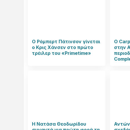
Ο Ρόμπερτ Πάτινσον γίνεται
Ο Carp
ο Κρις Χάνσεν στο πρώτο
στην Α
τρέιλερ του «Primetime»
περιοδ
Compl
Η Νατάσα Θεοδωρίδου
Αντών
συναντά για πρώτη φορά τη
σχεδόν