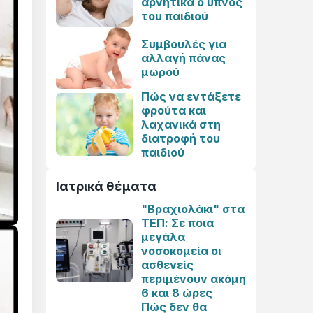
αρνητικά ο ύπνος
του παιδιού
Συμβουλές για
αλλαγή πάνας
μωρού
Πώς να εντάξετε
φρούτα και
λαχανικά στη
διατροφή του
παιδιού
Ιατρικά θέματα
"Βραχιολάκι" στα
ΤΕΠ: Σε ποια
μεγάλα
νοσοκομεία οι
ασθενείς
περιμένουν ακόμη
6 και 8 ώρες
Πώς δεν θα