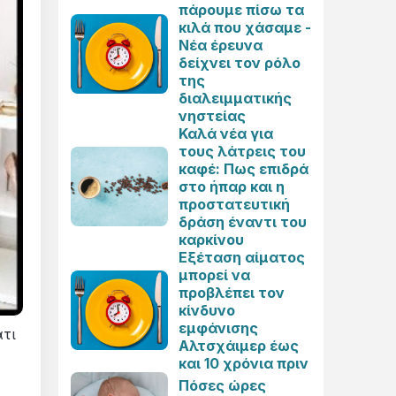
πάρουμε πίσω τα
κιλά που χάσαμε -
Νέα έρευνα
δείχνει τον ρόλο
της
διαλειμματικής
νηστείας
Καλά νέα για
τους λάτρεις του
καφέ: Πως επιδρά
στο ήπαρ και η
προστατευτική
δράση έναντι του
καρκίνου
Εξέταση αίματος
μπορεί να
προβλέπει τον
κίνδυνο
εμφάνισης
άτι
Αλτσχάιμερ έως
και 10 χρόνια πριν
Πόσες ώρες