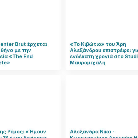
enter Brut έρχεται
«Το Κιβώτιο» του Άρη
θήνα με την
Αλεξάνδρου επιστρέφει γι
εία «The End
ενδέκατη χρονιά στο Stud
ete»
Μαυρομιχάλη
ης Ρέμος: «Ήμουν
Αλεξάνδρα Νίκα -
 18 όταν ξεκίνησα
Κωνσταντίνος Αργυρός: Η