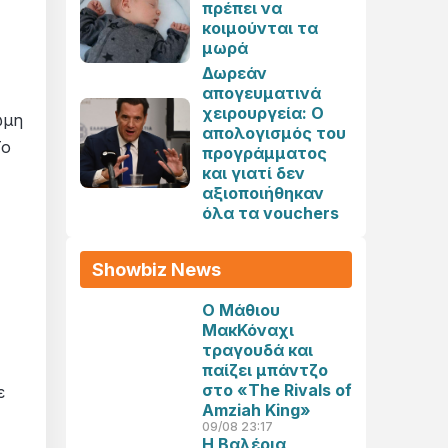
πρέπει να
κοιμούνται τα
μωρά
Δωρεάν
απογευματινά
χειρουργεία: Ο
ωμη
απολογισμός του
Το
προγράμματος
και γιατί δεν
αξιοποιήθηκαν
όλα τα vouchers
Showbiz News
Ο Μάθιου
ΜακΚόναχι
τραγουδά και
παίζει μπάντζο
στο «The Rivals of
ε
Amziah King»
09/08 23:17
Η Βαλέρια