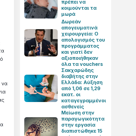
πρέπει να
κοιμούνται τα
μωρά
Δωρεάν
απογευματινά
χειρουργεία: Ο
απολογισμός του
ς
προγράμματος
τα
και γιατί δεν
αξιοποιήθηκαν
πό
όλα τα vouchers
Σακχαρώδης
διαβήτης στην
Ελλάδα: Αύξηση
α να
από 1,06 σε 1,29
για
εκατ. οι
ας
καταγεγραμμένοι
ασθενείς
Μείωση στην
παραγωγικότητα
τα
στην εργασία
διαπιστώθηκε 15
α