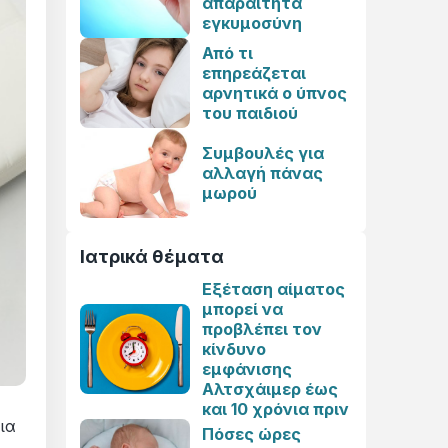
απαραίτητα
εγκυμοσύνη
Από τι
επηρεάζεται
αρνητικά ο ύπνος
του παιδιού
Συμβουλές για
αλλαγή πάνας
μωρού
Ιατρικά θέματα
Εξέταση αίματος
μπορεί να
προβλέπει τον
κίνδυνο
εμφάνισης
Αλτσχάιμερ έως
και 10 χρόνια πριν
ια
Πόσες ώρες