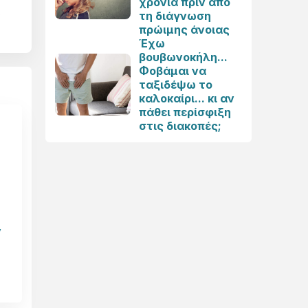
χρόνια πριν από
α
τη διάγνωση
πρώιμης άνοιας
Έχω
βουβωνοκήλη...
Φοβάμαι να
ταξιδέψω το
καλοκαίρι... κι αν
πάθει περίσφιξη
στις διακοπές;
ν