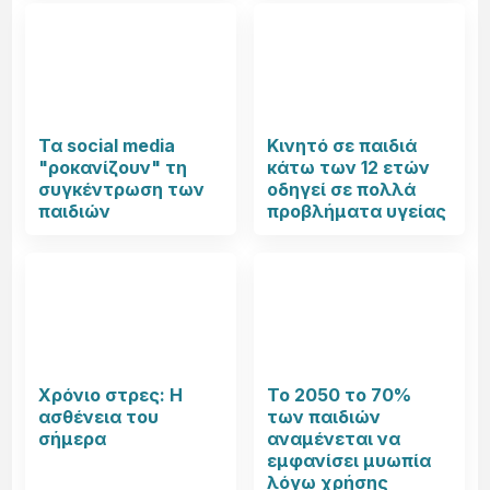
Τα social media
Κινητό σε παιδιά
"ροκανίζουν" τη
κάτω των 12 ετών
συγκέντρωση των
οδηγεί σε πολλά
παιδιών
προβλήματα υγείας
Χρόνιο στρες: Η
Το 2050 το 70%
ασθένεια του
των παιδιών
σήμερα
αναμένεται να
εμφανίσει μυωπία
λόγω χρήσης