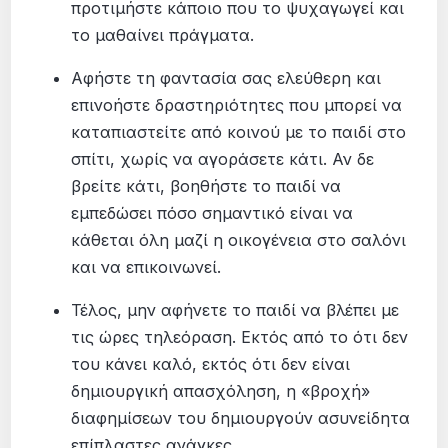
προτιμήστε κάποιο που το ψυχαγωγεί και
το μαθαίνει πράγματα.
Αφήστε τη φαντασία σας ελεύθερη και
επινοήστε δραστηριότητες που μπορεί να
καταπιαστείτε από κοινού με το παιδί στο
σπίτι, χωρίς να αγοράσετε κάτι. Αν δε
βρείτε κάτι, βοηθήστε το παιδί να
εμπεδώσει πόσο σημαντικό είναι να
κάθεται όλη μαζί η οικογένεια στο σαλόνι
και να επικοινωνεί.
Τέλος, μην αφήνετε το παιδί να βλέπει με
τις ώρες τηλεόραση. Εκτός από το ότι δεν
του κάνει καλό, εκτός ότι δεν είναι
δημιουργική απασχόληση, η «βροχή»
διαφημίσεων του δημιουργούν ασυνείδητα
επίπλαστες ανάγκες.