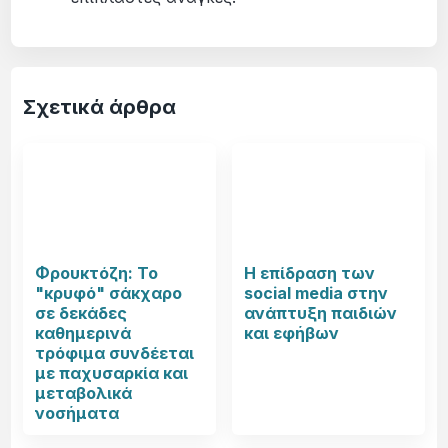
Σχετικά άρθρα
Φρουκτόζη: Το
Η επίδραση των
"κρυφό" σάκχαρο
social media στην
σε δεκάδες
ανάπτυξη παιδιών
καθημερινά
και εφήβων
τρόφιμα συνδέεται
με παχυσαρκία και
μεταβολικά
νοσήματα