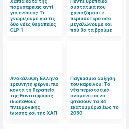
Χάπια κατά της
Πέντε θρεπτικά
παχυσαρκίας αντί
συστατικά που
για ενέσεις: Τι
χρειαζόμαστε
γνωρίζουμε για τις
περισσότερο όσο
δύο νέες θεραπείες
μεγαλώνουμε και
GLP-1
πού θα τα βρούμε
Ανακάλυψη Έλληνα
Παγκόσμια αύξηση
ερευνητή φέρνει πιο
του καρκίνου: Τα
κοντά τη θεραπεία
νέα περιστατικά
της θανατηφόρας
αναμένεται να
ιδιοπαθούς
φτάσουν τα 34
πνευμονικής
εκατομμύρια έως το
ίνωσης και της ΧΑΠ
2050