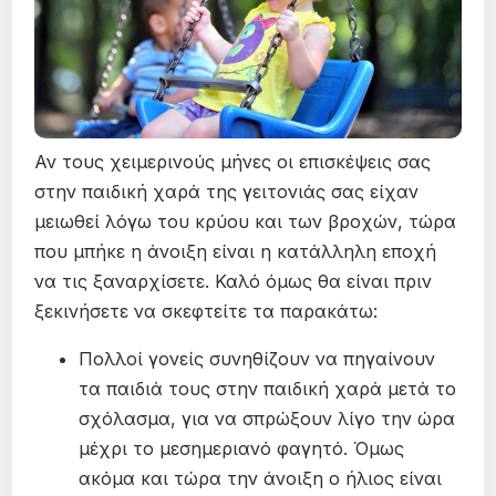
Αν τους χειμερινούς μήνες οι επισκέψεις σας
στην παιδική χαρά της γειτονιάς σας είχαν
μειωθεί λόγω του κρύου και των βροχών, τώρα
που μπήκε η άνοιξη είναι η κατάλληλη εποχή
να τις ξαναρχίσετε. Καλό όμως θα είναι πριν
ξεκινήσετε να σκεφτείτε τα παρακάτω:
Πολλοί γονείς συνηθίζουν να πηγαίνουν
τα παιδιά τους στην παιδική χαρά μετά το
σχόλασμα, για να σπρώξουν λίγο την ώρα
μέχρι το μεσημεριανό φαγητό. Όμως
ακόμα και τώρα την άνοιξη ο ήλιος είναι