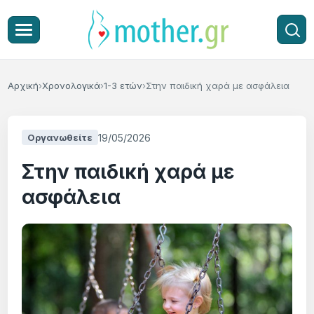
Αρχική
Χρονολογικά
1-3 ετών
Στην παιδική χαρά με ασφάλεια
19/05/2026
Οργανωθείτε
Στην παιδική χαρά με
ασφάλεια