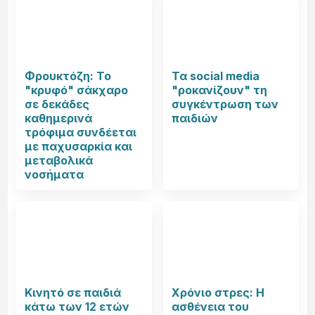
Φρουκτόζη: Το
Τα social media
"κρυφό" σάκχαρο
"ροκανίζουν" τη
σε δεκάδες
συγκέντρωση των
καθημερινά
παιδιών
τρόφιμα συνδέεται
με παχυσαρκία και
μεταβολικά
νοσήματα
Κινητό σε παιδιά
Χρόνιο στρες: Η
κάτω των 12 ετών
ασθένεια του