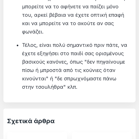
μπορείτε να το αφήνετε να παίζει μόνο
του, αρκεί βέβαια να έχετε οπτική επαφή
και να μπορείτε να το ακούτε αν σας
φωνάζει.
Τέλος, είναι πολύ σημαντικό πριν πάτε, να
έχετε εξηγήσει στο παιδί σας ορισμένους
βασικούς κανόνες, όπως "δεν πηγαίνουμε
πίσω ή μπροστά από τις κούνιες όταν
κινούνται" ή "δε σπρωχνόμαστε πάνω
στην τσουλήθρα" κλπ.
Σχετικά άρθρα