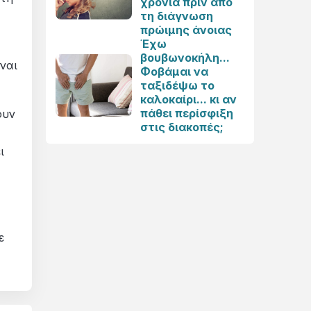
χρόνια πριν από
τη διάγνωση
πρώιμης άνοιας
Έχω
βουβωνοκήλη...
ναι
Φοβάμαι να
ταξιδέψω το
καλοκαίρι... κι αν
πάθει περίσφιξη
ουν
στις διακοπές;
ι
ε