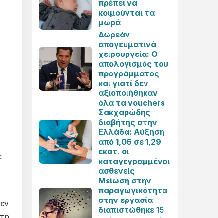
πρέπει να
κοιμούνται τα
μωρά
Δωρεάν
απογευματινά
χειρουργεία: Ο
απολογισμός του
προγράμματος
και γιατί δεν
αξιοποιήθηκαν
όλα τα vouchers
Σακχαρώδης
διαβήτης στην
Ελλάδα: Αύξηση
από 1,06 σε 1,29
εκατ. οι
ε
καταγεγραμμένοι
ασθενείς
Μείωση στην
παραγωγικότητα
στην εργασία
δεν
διαπιστώθηκε 15
 τη