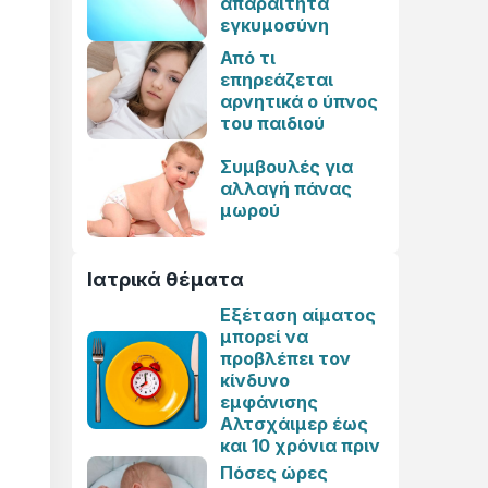
απαραίτητα
εγκυμοσύνη
Από τι
επηρεάζεται
αρνητικά ο ύπνος
του παιδιού
Συμβουλές για
αλλαγή πάνας
μωρού
Ιατρικά θέματα
Εξέταση αίματος
μπορεί να
προβλέπει τον
κίνδυνο
εμφάνισης
Αλτσχάιμερ έως
και 10 χρόνια πριν
Πόσες ώρες