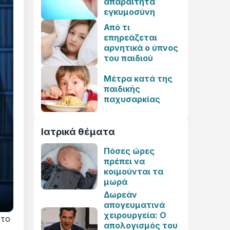
απαραίτητα
εγκυμοσύνη
Από τι
επηρεάζεται
αρνητικά ο ύπνος
του παιδιού
Μέτρα κατά της
παιδικής
παχυσαρκίας
Ιατρικά θέματα
Πόσες ώρες
πρέπει να
κοιμούνται τα
μωρά
Δωρεάν
απογευματινά
χειρουργεία: Ο
 το
απολογισμός του