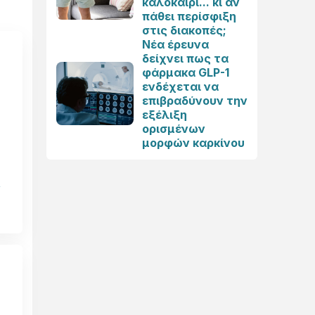
καλοκαίρι... κι αν
πάθει περίσφιξη
στις διακοπές;
Νέα έρευνα
δείχνει πως τα
φάρμακα GLP-1
ενδέχεται να
επιβραδύνουν την
εξέλιξη
ορισμένων
μορφών καρκίνου
ν