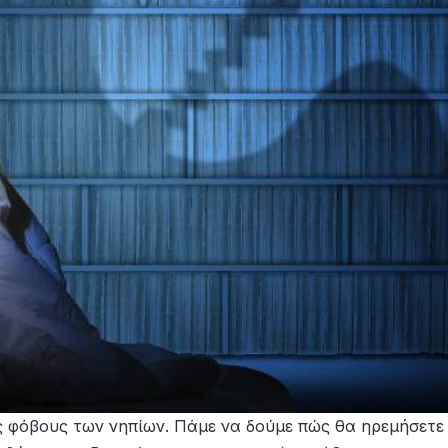
ύς φόβους των νηπίων. Πάμε να δούμε πώς θα ηρεμήσετε