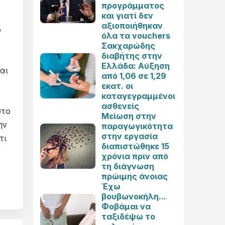
προγράμματος
και γιατί δεν
αξιοποιήθηκαν
ο
όλα τα vouchers
Σακχαρώδης
διαβήτης στην
Ελλάδα: Αύξηση
αι
από 1,06 σε 1,29
εκατ. οι
καταγεγραμμένοι
ασθενείς
στο
Μείωση στην
ην
παραγωγικότητα
στην εργασία
τι
διαπιστώθηκε 15
χρόνια πριν από
τη διάγνωση
πρώιμης άνοιας
Έχω
βουβωνοκήλη...
Φοβάμαι να
ταξιδέψω το