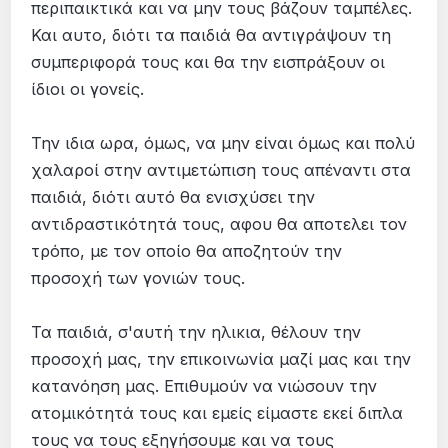
περιπαικτικά και να μην τους βάζουν ταμπέλες.
Και αυτο, διότι τα παιδιά θα αντιγράψουν τη
συμπεριφορά τους και θα την εισπράξουν οι
ίδιοι οι γονείς.
Την ιδια ωρα, όμως, να μην είναι όμως και πολύ
χαλαροί στην αντιμετώπιση τους απέναντι στα
παιδιά, διότι αυτό θα ενισχύσει την
αντιδραστικότητά τους, αφου θα αποτελει τον
τρόπο, με τον οποίο θα αποζητούν την
προσοχή των γονιών τους.
Τα παιδιά, σ'αυτή την ηλικια, θέλουν την
προσοχή μας, την επικοινωνία μαζί μας και την
κατανόηση μας. Επιθυμούν να νιώσουν την
ατομικότητά τους και εμείς είμαστε εκεί διπλα
τους να τους εξηγήσουμε και να τους