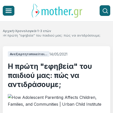
Αρχική
Χρονολογικά
1-3 ετών
Η πρώτη "εφηβεία" του παιδιού μας: πώς να αντιδράσουμε;
14/05/2021
Ανεξαρτητοποιείται...
Η πρώτη "εφηβεία" του
παιδιού μας: πώς να
αντιδράσουμε;