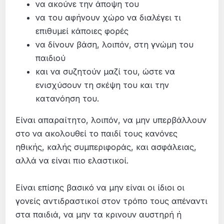
να ακούνε την άποψη του
να του αφήνουν χώρο να διαλέγει τι
επιθυμεί κάποιες φορές
να δίνουν βάση, λοιπόν, στη γνώμη του
παιδιού
και να συζητούν μαζί του, ώστε να
ενισχύσουν τη σκέψη του και την
κατανόηση του.
Είναι απαραίτητο, λοιπόν, να μην υπερβάλλουν
στο να ακολουθεί το παιδί τους κανόνες
ηθικής, καλής συμπεριφοράς, και ασφάλειας,
αλλά να είναι πιο ελαστικοί.
Είναι επίσης βασικό να μην είναι οι ίδιοι οι
γονείς αντιδραστικοί στον τρόπο τους απέναντι
στα παιδιά, να μην τα κρινουν αυστηρή ή