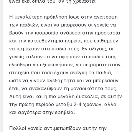
είναι εκεί δίπλα του, αν τη χρειαστεί.
Η μεγαλύτερη πρόκληση ίσως στην ανατροφή
των παιδιών, είναι να μπορέσουν οι γονείς να
βρούν την ισορροπία ανάμεσα στην προστασία
και την κατευθυντήρια πορεία, που επιθυμούν
να παρέχουν στα παιδιά τους. Εν ολιγοις, οι
γονείς καλουνται να αφησουν τα παιδια τους
ελεύθερα να εξερευνήσουν, να πειραματιστούν,
στοιχεία που τόσο έχουν ανάγκη τα παιδιά,
ώστε να γίνουν ανεξάρτητα και να μπορέσουν
έτσι, να ανακαλύψουν τη μοναδικότητα τους.
Αυτή είναι και η πιο μεγάλη δυσκολία, σε αυτήν
την πρώτη περίοδο μεταξύ 2-4 χρόνων, αλλά
και αργότερα στην εφηβεία.
Πολλοί γονείς αντιμετωπίζουν αυτήν την