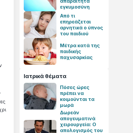
απαραίτητα
εγκυμοσύνη
Από τι
επηρεάζεται
αρνητικά ο ύπνος
του παιδιού
Μέτρα κατά της
παιδικής
παχυσαρκίας
ν
Ιατρικά θέματα
Πόσες ώρες
πρέπει να
ν
κοιμούνται τα
σες
μωρά
χρι
Δωρεάν
απογευματινά
χειρουργεία: Ο
απολογισμός του