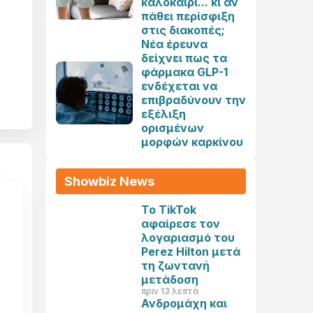
καλοκαίρι... κι αν
πάθει περίσφιξη
στις διακοπές;
Νέα έρευνα
δείχνει πως τα
φάρμακα GLP-1
ενδέχεται να
επιβραδύνουν την
εξέλιξη
ορισμένων
μορφών καρκίνου
Showbiz News
Το TikTok
αφαίρεσε τον
λογαριασμό του
Perez Hilton μετά
τη ζωντανή
μετάδοση
πριν 13 λεπτά
Ανδρομάχη και