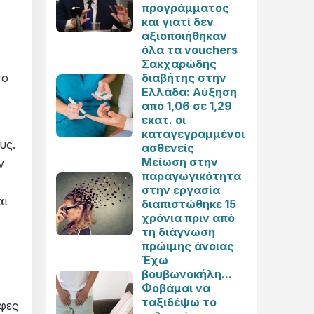
προγράμματος
και γιατί δεν
αξιοποιήθηκαν
όλα τα vouchers
Σακχαρώδης
το
διαβήτης στην
Ελλάδα: Αύξηση
από 1,06 σε 1,29
εκατ. οι
καταγεγραμμένοι
υς.
ασθενείς
Μείωση στην
ν
παραγωγικότητα
στην εργασία
αι
διαπιστώθηκε 15
χρόνια πριν από
τη διάγνωση
πρώιμης άνοιας
Έχω
βουβωνοκήλη...
Φοβάμαι να
ταξιδέψω το
φες