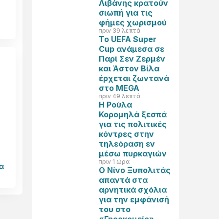
Λιβάνης κρατούν
σιωπή για τις
φήμες χωρισμού
πριν 39 λεπτά
Το UEFA Super
Cup ανάμεσα σε
Παρί Σεν Ζερμέν
και Άστον Βίλα
έρχεται ζωντανά
στο MEGA
πριν 49 λεπτά
Η Ρούλα
Κορομηλά ξεσπά
για τις πολιτικές
κόντρες στην
ά
τηλεόραση εν
μέσω πυρκαγιών
πριν 1 ώρα
α
Ο Νίνο Ξυπολιτάς
απαντά στα
αρνητικά σχόλια
για την εμφάνισή
του στο