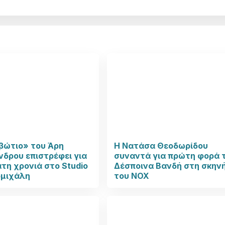
βώτιο» του Άρη
Η Νατάσα Θεοδωρίδου
δρου επιστρέφει για
συναντά για πρώτη φορά 
τη χρονιά στο Studio
Δέσποινα Βανδή στη σκην
μιχάλη
του NOX