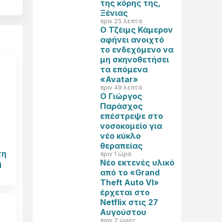
της κόρης της,
Ξένιας
πριν 25 λεπτά
Ο Τζέιμς Κάμερον
αφήνει ανοιχτό
το ενδεχόμενο να
μη σκηνοθετήσει
τα επόμενα
«Avatar»
πριν 49 λεπτά
Ο Γιώργος
Παράσχος
επέστρεψε στο
νοσοκομείο για
νέο κύκλο
θεραπείας
τη
πριν 1 ώρα
Νέο εκτενές υλικό
ή
από το «Grand
Theft Auto VI»
έρχεται στο
Netflix στις 27
Αυγούστου
πριν 2 ώρες