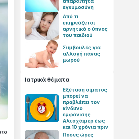
απαραίτητα
εγκυμοσύνη
Από τι
επηρεάζεται
αρνητικά ο ύπνος
του παιδιού
Συμβουλές για
αλλαγή πάνας
μωρού
Ιατρικά θέματα
Εξέταση αίματος
μπορεί να
προβλέπει τον
κίνδυνο
εμφάνισης
Αλτσχάιμερ έως
και 10 χρόνια πριν
ατα
Πόσες ώρες