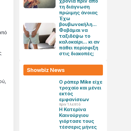
χρόνια πριν από
τη διάγνωση
πρώιμης άνοιας
Έχω
βουβωνοκήλη...
Φοβάμαι να
από
ταξιδέψω το
καλοκαίρι... κι αν
πάθει περίσφιξη
ς
στις διακοπές;
Showbiz News
ού,
Ο ράπερ Mike είχε
τροχαίο και μένει
εκτός
εμφανίσεων
πριν 1 λεπτό
Η Κατερίνα
Καινούργιου
γιόρτασε τους
τέσσερις μήνες