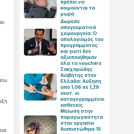
πρέπει να
κοιμούνται τα
μωρά
Δωρεάν
αι
απογευματινά
χειρουργεία: Ο
απολογισμός του
προγράμματος
και γιατί δεν
αξιοποιήθηκαν
όλα τα vouchers
Σακχαρώδης
διαβήτης στην
που
Ελλάδα: Αύξηση
από 1,06 σε 1,29
εκατ. οι
καταγεγραμμένοι
ρξη
ασθενείς
Μείωση στην
παραγωγικότητα
στην εργασία
διαπιστώθηκε 15
οια