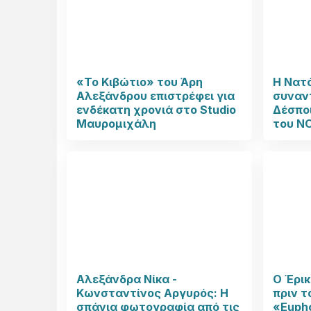
«Το Κιβώτιο» του Άρη
Η Νατ
Αλεξάνδρου επιστρέφει για
συναν
ενδέκατη χρονιά στο Studio
Δέσπο
Μαυρομιχάλη
του N
Αλεξάνδρα Νίκα -
Ο Έρι
Κωνσταντίνος Αργυρός: Η
πριν τ
σπάνια φωτογραφία από τις
«Eupho