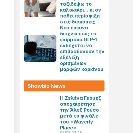
ταξιδέψω το
καλοκαίρι... κι αν
πάθει περίσφιξη
στις διακοπές;
Νέα έρευνα
δείχνει πως τα
φάρμακα GLP-1
ενδέχεται να
επιβραδύνουν την
εξέλιξη
ορισμένων
μορφών καρκίνου
Showbiz News
Η Σελένα Γκόμεζ
αποχαιρέτησε
την Άλεξ Ρούσο
μετά το φινάλε
του «Waverly
Place»
06/08 22:48