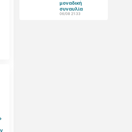
μοναδική
συναυλία
06/08 21:33
»
ρν