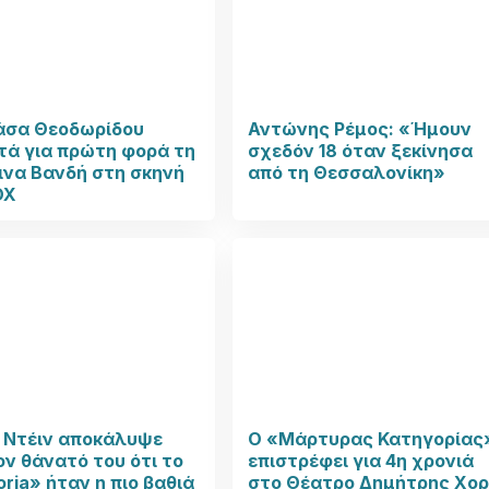
άσα Θεοδωρίδου
Αντώνης Ρέμος: «Ήμουν
τά για πρώτη φορά τη
σχεδόν 18 όταν ξεκίνησα
ινα Βανδή στη σκηνή
από τη Θεσσαλονίκη»
OX
κ Ντέιν αποκάλυψε
Ο «Μάρτυρας Κατηγορίας
ον θάνατό του ότι το
επιστρέφει για 4η χρονιά
ria» ήταν η πιο βαθιά
στο Θέατρο Δημήτρης Χο