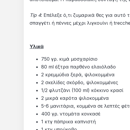
Tip 4
: Επέλεξε ό,τι ζυμαρικά θες για αυτό
σπαγγέτι ή πέννες μέχρι λιγκουίνι ή trecc
Υλικά
750 γρ. κιμά μοσχαρίσιο
80 ml έξτρα παρθένο ελαιόλαδο
2 κρεμμύδια ξερά, ψιλοκομμένα
2 σκελίδες σκόρδο, ψιλοκομμένες
1/2 φλυτζάνι (100 ml) κόκκινο κρασί
2 μικρά καρότα ψιλοκομμένα
5-6 μανιτάρια, κομμένα σε λεπτές φέτ
400 γρ. ντομάτα κονκασέ
1 κτγ πάπρικα καπνιστή
1 κτγ μπούκοβο