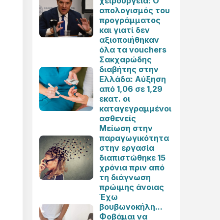
χειρουργεία: Ο
απολογισμός του
προγράμματος
και γιατί δεν
αξιοποιήθηκαν
όλα τα vouchers
Σακχαρώδης
διαβήτης στην
Ελλάδα: Αύξηση
από 1,06 σε 1,29
εκατ. οι
καταγεγραμμένοι
ασθενείς
Μείωση στην
παραγωγικότητα
στην εργασία
διαπιστώθηκε 15
χρόνια πριν από
τη διάγνωση
πρώιμης άνοιας
Έχω
βουβωνοκήλη...
Φοβάμαι να