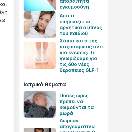
απαραίτητα
και
εγκυμοσύνη
ένη
Από τι
έγω
επηρεάζεται
αρνητικά ο ύπνος
του παιδιού
Χάπια κατά της
παχυσαρκίας αντί
για ενέσεις: Τι
γνωρίζουμε για
τις δύο νέες
θεραπείες GLP-1
Ιατρικά θέματα
Πόσες ώρες
πρέπει να
κοιμούνται τα
μωρά
Δωρεάν
απογευματινά