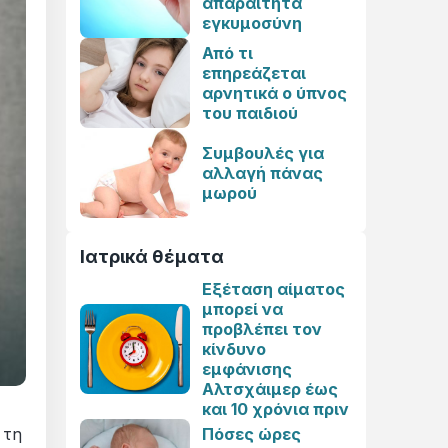
απαραίτητα
εγκυμοσύνη
Από τι
επηρεάζεται
αρνητικά ο ύπνος
του παιδιού
Συμβουλές για
αλλαγή πάνας
μωρού
Ιατρικά θέματα
Εξέταση αίματος
μπορεί να
προβλέπει τον
κίνδυνο
εμφάνισης
Αλτσχάιμερ έως
και 10 χρόνια πριν
Πόσες ώρες
 τη