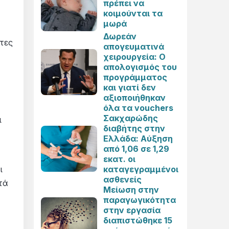
πρέπει να
κοιμούνται τα
μωρά
Δωρεάν
τες
απογευματινά
χειρουργεία: Ο
απολογισμός του
προγράμματος
και γιατί δεν
αξιοποιήθηκαν
όλα τα vouchers
Σακχαρώδης
ι
διαβήτης στην
Ελλάδα: Αύξηση
από 1,06 σε 1,29
εκατ. οι
καταγεγραμμένοι
ι
ασθενείς
τά
Μείωση στην
παραγωγικότητα
στην εργασία
διαπιστώθηκε 15