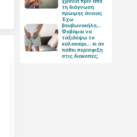
χρόνια πριν από
τη διάγνωση
πρώιμης άνοιας
Έχω
βουβωνοκήλη...
Φοβάμαι να
ταξιδέψω το
καλοκαίρι... κι αν
πάθει περίσφιξη
στις διακοπές;
ν