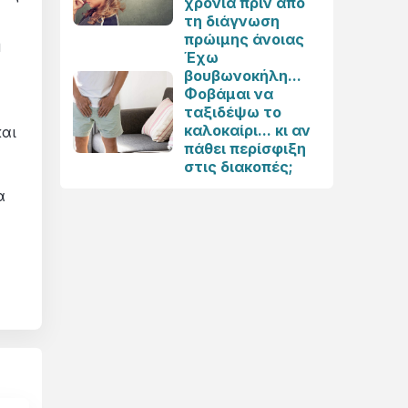
χρόνια πριν από
τη διάγνωση
πρώιμης άνοιας
ή
Έχω
βουβωνοκήλη...
Φοβάμαι να
ταξιδέψω το
καλοκαίρι... κι αν
και
πάθει περίσφιξη
στις διακοπές;
α