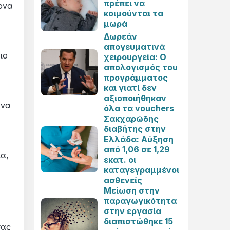
πρέπει να
ονα
κοιμούνται τα
μωρά
Δωρεάν
απογευματινά
ιο
χειρουργεία: Ο
απολογισμός του
προγράμματος
και γιατί δεν
αξιοποιήθηκαν
 να
όλα τα vouchers
Σακχαρώδης
διαβήτης στην
Ελλάδα: Αύξηση
από 1,06 σε 1,29
λα,
εκατ. οι
καταγεγραμμένοι
ασθενείς
Μείωση στην
παραγωγικότητα
στην εργασία
διαπιστώθηκε 15
σας