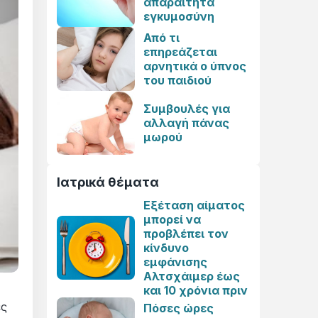
απαραίτητα
εγκυμοσύνη
Από τι
επηρεάζεται
αρνητικά ο ύπνος
του παιδιού
Συμβουλές για
αλλαγή πάνας
μωρού
Ιατρικά θέματα
Εξέταση αίματος
μπορεί να
προβλέπει τον
κίνδυνο
εμφάνισης
Αλτσχάιμερ έως
και 10 χρόνια πριν
ες
Πόσες ώρες