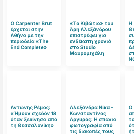
Ο Carpenter Brut
«Το Κιβώτιο» του
Η
έρχεται στην
Άρη Αλεξάνδρου
Θ
Αθήνα με την
επιστρέφει για
σ
περιοδεία «The
ενδέκατη χρονιά
π
End Complete»
στο Studio
Δ
Μαυρομιχάλη
σ
N
Αντώνης Ρέμος:
Αλεξάνδρα Νίκα -
Ο 
«Ήμουν σχεδόν 18
Κωνσταντίνος
α
όταν ξεκίνησα από
Αργυρός: Η σπάνια
τ
τη Θεσσαλονίκη»
φωτογραφία από
ότ
τις διακοπές τους
ήτ