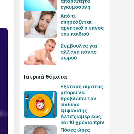
απαραίτητα
εγκυμοσύνη
Από τι
επηρεάζεται
αρνητικά ο ύπνος
του παιδιού
Συμβουλές για
αλλαγή πάνας
μωρού
Ιατρικά θέματα
Εξέταση αίματος
μπορεί να
προβλέπει τον
κίνδυνο
εμφάνισης
Αλτσχάιμερ έως
και 10 χρόνια πριν
Πόσες ώρες