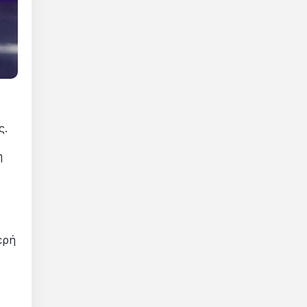
ς.
η
ερή