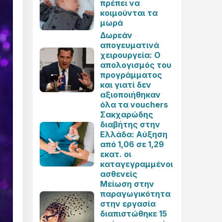
πρέπει να
κοιμούνται τα
μωρά
Δωρεάν
απογευματινά
χειρουργεία: Ο
απολογισμός του
προγράμματος
και γιατί δεν
αξιοποιήθηκαν
όλα τα vouchers
Σακχαρώδης
διαβήτης στην
Ελλάδα: Αύξηση
από 1,06 σε 1,29
εκατ. οι
καταγεγραμμένοι
ασθενείς
Μείωση στην
παραγωγικότητα
στην εργασία
διαπιστώθηκε 15