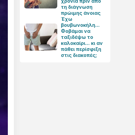
χρόνια πριν από
τη διάγνωση
πρώιμης άνοιας
Έχω
βουβωνοκήλη...
Φοβάμαι να
ταξιδέψω το
καλοκαίρι... κι αν
πάθει περίσφιξη
στις διακοπές;