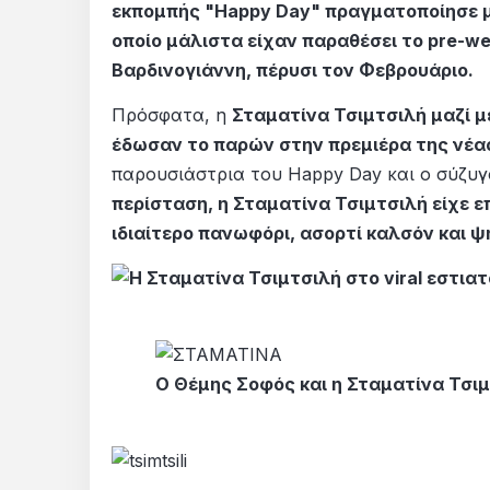
εκπομπής "Happy Day" πραγματοποίησε μί
οποίο μάλιστα είχαν παραθέσει το pre-we
Βαρδινογιάννη, πέρυσι τον Φεβρουάριο.
Πρόσφατα, η
Σταματίνα Τσιμτσιλή μαζί με
έδωσαν το παρών στην πρεμιέρα της νέας
παρουσιάστρια του Happy Day και ο σύζυ
περίσταση, η Σταματίνα Τσιμτσιλή είχε ε
ιδιαίτερο πανωφόρι, ασορτί καλσόν και ψ
O Θέμης Σοφός και η Σταματίνα Τσι