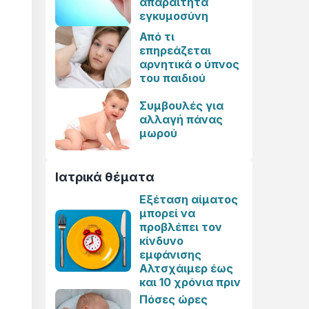
απαραίτητα
εγκυμοσύνη
Από τι
επηρεάζεται
αρνητικά ο ύπνος
του παιδιού
Συμβουλές για
αλλαγή πάνας
μωρού
Ιατρικά θέματα
Εξέταση αίματος
μπορεί να
προβλέπει τον
κίνδυνο
εμφάνισης
Αλτσχάιμερ έως
και 10 χρόνια πριν
Πόσες ώρες