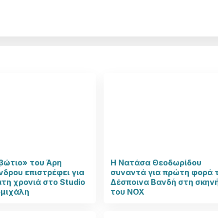
βώτιο» του Άρη
Η Νατάσα Θεοδωρίδου
δρου επιστρέφει για
συναντά για πρώτη φορά 
τη χρονιά στο Studio
Δέσποινα Βανδή στη σκην
μιχάλη
του NOX