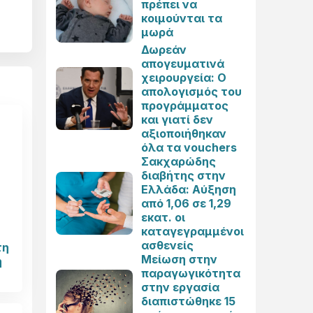
πρέπει να
κοιμούνται τα
μωρά
Δωρεάν
απογευματινά
χειρουργεία: Ο
απολογισμός του
προγράμματος
και γιατί δεν
αξιοποιήθηκαν
όλα τα vouchers
Σακχαρώδης
διαβήτης στην
Ελλάδα: Αύξηση
από 1,06 σε 1,29
εκατ. οι
καταγεγραμμένοι
ασθενείς
τη
Μείωση στην
ή
παραγωγικότητα
στην εργασία
διαπιστώθηκε 15