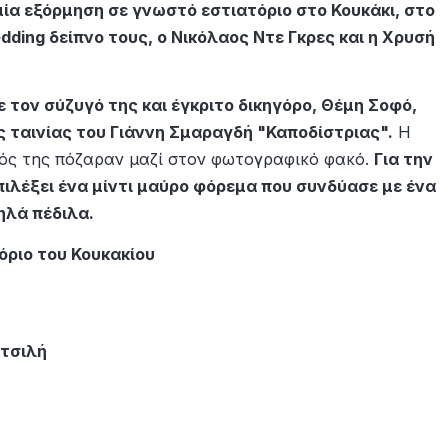
α εξόρμηση σε γνωστό εστιατόριο στο Κουκάκι, στο
dding δείπνο τους, ο Νικόλαος Ντε Γκρες και η Χρυσή
 τον σύζυγό της και έγκριτο δικηγόρο, Θέμη Σοφό,
 ταινίας του Γιάννη Σμαραγδή "Καποδίστριας".
Η
γός της πόζαραν μαζί στον φωτογραφικό φακό.
Για την
πιλέξει ένα μίντι μαύρο φόρεμα που συνδύασε με ένα
ηλά πέδιλα.
μτσιλή