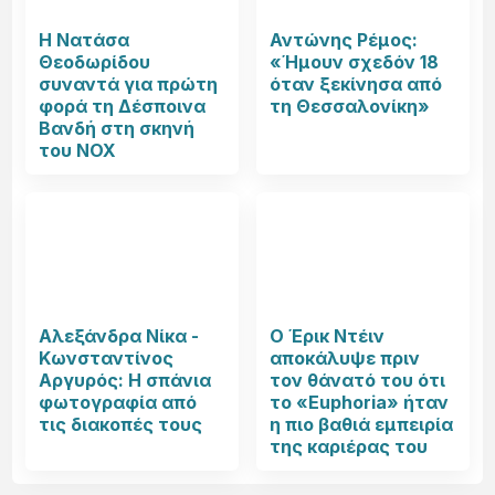
Η Νατάσα
Αντώνης Ρέμος:
Θεοδωρίδου
«Ήμουν σχεδόν 18
συναντά για πρώτη
όταν ξεκίνησα από
φορά τη Δέσποινα
τη Θεσσαλονίκη»
Βανδή στη σκηνή
του NOX
Αλεξάνδρα Νίκα -
Ο Έρικ Ντέιν
Κωνσταντίνος
αποκάλυψε πριν
Αργυρός: Η σπάνια
τον θάνατό του ότι
φωτογραφία από
το «Euphoria» ήταν
τις διακοπές τους
η πιο βαθιά εμπειρία
της καριέρας του