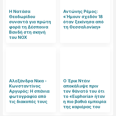
Η Νατάσα
Αντώνης Ρέμος:
Θεοδωρίδου
«Ήμουν σχεδόν 18
συναντά για πρώτη
όταν ξεκίνησα από
φορά τη Δέσποινα
τη Θεσσαλονίκη»
Βανδή στη σκηνή
του NOX
Αλεξάνδρα Νίκα -
Ο Έρικ Ντέιν
Κωνσταντίνος
αποκάλυψε πριν
Αργυρός: Η σπάνια
τον θάνατό του ότι
φωτογραφία από
το «Euphoria» ήταν
τις διακοπές τους
η πιο βαθιά εμπειρία
της καριέρας του