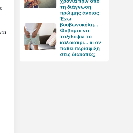
χρόνια πριν από
τη διάγνωση
ε
πρώιμης άνοιας
Έχω
βουβωνοκήλη...
Φοβάμαι να
ναι
ταξιδέψω το
καλοκαίρι... κι αν
πάθει περίσφιξη
στις διακοπές;