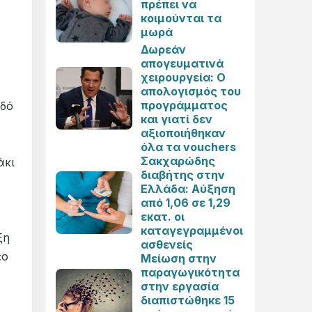
πρέπει να
κοιμούνται τα
μωρά
Δωρεάν
απογευματινά
χειρουργεία: Ο
απολογισμός του
προγράμματος
οδό
και γιατί δεν
αξιοποιήθηκαν
όλα τα vouchers
Σακχαρώδης
άκι
διαβήτης στην
Ελλάδα: Αύξηση
από 1,06 σε 1,29
εκατ. οι
καταγεγραμμένοι
ξη
ασθενείς
;ο
Μείωση στην
παραγωγικότητα
στην εργασία
διαπιστώθηκε 15