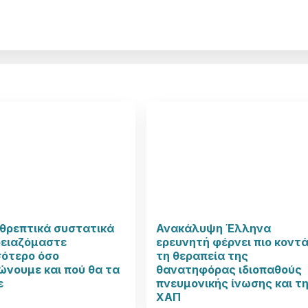
θρεπτικά συστατικά
Ανακάλυψη Έλληνα
ρειαζόμαστε
ερευνητή φέρνει πιο κοντ
σότερο όσο
τη θεραπεία της
νουμε και πού θα τα
θανατηφόρας ιδιοπαθούς
ε
πνευμονικής ίνωσης και τ
ΧΑΠ