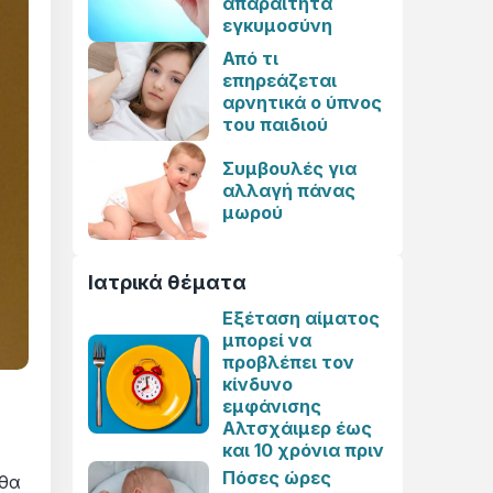
απαραίτητα
εγκυμοσύνη
Από τι
επηρεάζεται
αρνητικά ο ύπνος
του παιδιού
Συμβουλές για
αλλαγή πάνας
μωρού
Ιατρικά θέματα
Εξέταση αίματος
μπορεί να
προβλέπει τον
κίνδυνο
εμφάνισης
Αλτσχάιμερ έως
και 10 χρόνια πριν
Πόσες ώρες
 θα