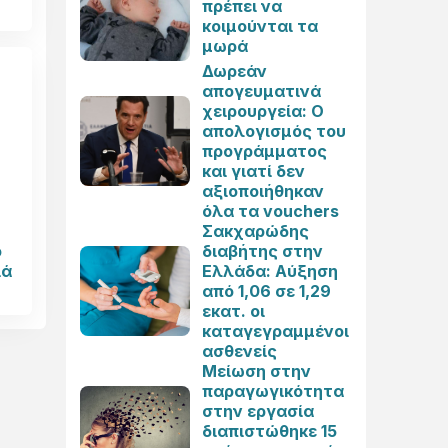
πρέπει να
κοιμούνται τα
μωρά
Δωρεάν
απογευματινά
χειρουργεία: Ο
απολογισμός του
προγράμματος
και γιατί δεν
αξιοποιήθηκαν
όλα τα vouchers
Σακχαρώδης
ο
διαβήτης στην
ιά
Ελλάδα: Αύξηση
από 1,06 σε 1,29
εκατ. οι
καταγεγραμμένοι
ασθενείς
Μείωση στην
παραγωγικότητα
στην εργασία
διαπιστώθηκε 15