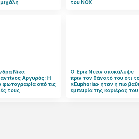
μιχάλη
του NOX
δρα Νίκα -
Ο Έρικ Ντέιν αποκάλυψε
αντίνος Αργυρός: Η
πριν τον θάνατό του ότι τ
α φωτογραφία από τις
«Euphoria» ήταν η πιο βαθ
ές τους
εμπειρία της καριέρας του