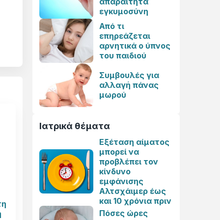
απαραίτητα
εγκυμοσύνη
Από τι
επηρεάζεται
αρνητικά ο ύπνος
του παιδιού
Συμβουλές για
αλλαγή πάνας
μωρού
Ιατρικά θέματα
Εξέταση αίματος
μπορεί να
προβλέπει τον
κίνδυνο
εμφάνισης
Αλτσχάιμερ έως
και 10 χρόνια πριν
τη
Πόσες ώρες
ή