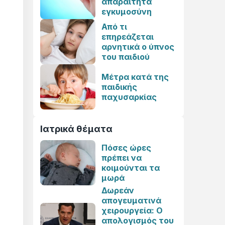
απαραίτητα
εγκυμοσύνη
Από τι
επηρεάζεται
αρνητικά ο ύπνος
του παιδιού
Μέτρα κατά της
παιδικής
παχυσαρκίας
Ιατρικά θέματα
Πόσες ώρες
πρέπει να
κοιμούνται τα
μωρά
Δωρεάν
απογευματινά
χειρουργεία: Ο
απολογισμός του