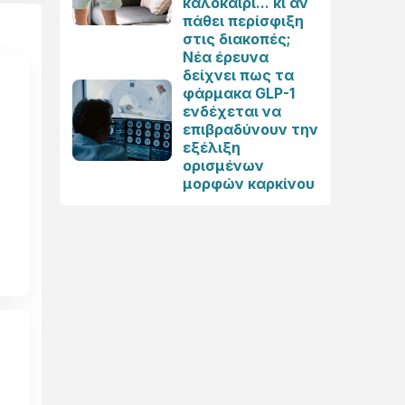
καλοκαίρι... κι αν
πάθει περίσφιξη
στις διακοπές;
Νέα έρευνα
δείχνει πως τα
φάρμακα GLP-1
ενδέχεται να
επιβραδύνουν την
εξέλιξη
ορισμένων
μορφών καρκίνου