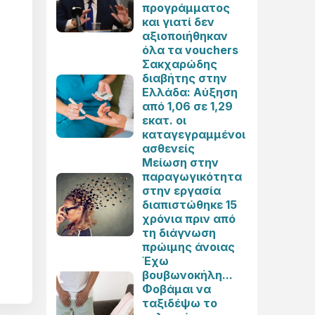
προγράμματος
και γιατί δεν
αξιοποιήθηκαν
όλα τα vouchers
Σακχαρώδης
διαβήτης στην
Ελλάδα: Αύξηση
από 1,06 σε 1,29
εκατ. οι
καταγεγραμμένοι
ασθενείς
Μείωση στην
παραγωγικότητα
στην εργασία
διαπιστώθηκε 15
χρόνια πριν από
τη διάγνωση
πρώιμης άνοιας
Έχω
βουβωνοκήλη...
Φοβάμαι να
ταξιδέψω το