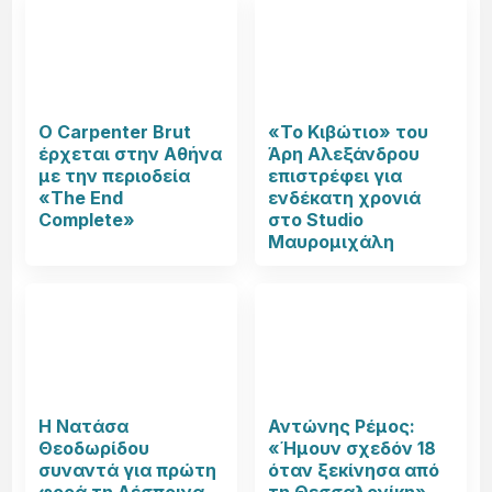
Ο Carpenter Brut
«Το Κιβώτιο» του
έρχεται στην Αθήνα
Άρη Αλεξάνδρου
με την περιοδεία
επιστρέφει για
«The End
ενδέκατη χρονιά
Complete»
στο Studio
Μαυρομιχάλη
Η Νατάσα
Αντώνης Ρέμος:
Θεοδωρίδου
«Ήμουν σχεδόν 18
συναντά για πρώτη
όταν ξεκίνησα από
φορά τη Δέσποινα
τη Θεσσαλονίκη»