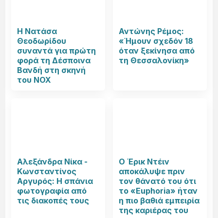
Η Νατάσα
Αντώνης Ρέμος:
Θεοδωρίδου
«Ήμουν σχεδόν 18
συναντά για πρώτη
όταν ξεκίνησα από
φορά τη Δέσποινα
τη Θεσσαλονίκη»
Βανδή στη σκηνή
του NOX
Αλεξάνδρα Νίκα -
Ο Έρικ Ντέιν
Κωνσταντίνος
αποκάλυψε πριν
Αργυρός: Η σπάνια
τον θάνατό του ότι
φωτογραφία από
το «Euphoria» ήταν
τις διακοπές τους
η πιο βαθιά εμπειρία
της καριέρας του