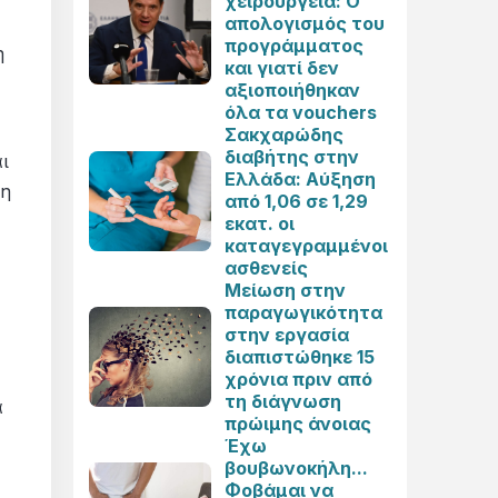
χειρουργεία: Ο
απολογισμός του
προγράμματος
η
και γιατί δεν
αξιοποιήθηκαν
όλα τα vouchers
Σακχαρώδης
διαβήτης στην
ι
Ελλάδα: Αύξηση
τη
από 1,06 σε 1,29
εκατ. οι
καταγεγραμμένοι
ασθενείς
Μείωση στην
παραγωγικότητα
στην εργασία
διαπιστώθηκε 15
χρόνια πριν από
τη διάγνωση
α
πρώιμης άνοιας
Έχω
βουβωνοκήλη...
Φοβάμαι να