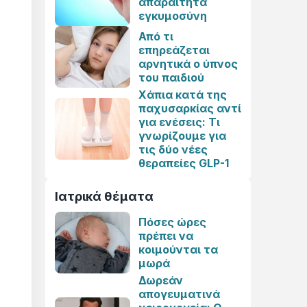
απαραίτητα
εγκυμοσύνη
Από τι
επηρεάζεται
αρνητικά ο ύπνος
του παιδιού
Χάπια κατά της
παχυσαρκίας αντί
για ενέσεις: Τι
γνωρίζουμε για
τις δύο νέες
θεραπείες GLP-1
Ιατρικά θέματα
Πόσες ώρες
πρέπει να
κοιμούνται τα
μωρά
Δωρεάν
απογευματινά