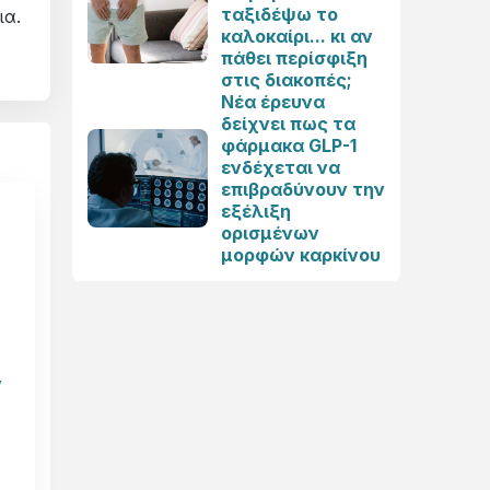
ταξιδέψω το
ια.
καλοκαίρι... κι αν
πάθει περίσφιξη
στις διακοπές;
Νέα έρευνα
δείχνει πως τα
φάρμακα GLP-1
ενδέχεται να
επιβραδύνουν την
εξέλιξη
ορισμένων
μορφών καρκίνου
ν