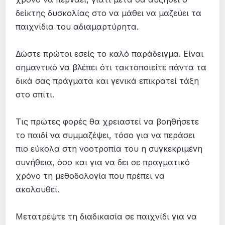
δείκτης δυσκολίας στο να μάθει να μαζεύει τα
παιχνίδια του αδιαμαρτύρητα.
Δώστε πρώτοι εσείς το καλό παράδειγμα. Είναι
σημαντικό να βλέπει ότι τακτοποιείτε πάντα τα
δικά σας πράγματα και γενικά επικρατεί τάξη
στο σπίτι.
Τις πρώτες φορές θα χρειαστεί να βοηθήσετε
το παιδί να συμμαζέψει, τόσο για να περάσει
πιο εύκολα στη νοοτροπία του η συγκεκριμένη
συνήθεια, όσο και για να δει σε πραγματικό
χρόνο τη μεθοδολογία που πρέπει να
ακολουθεί.
Μετατρέψτε τη διαδικασία σε παιχνίδι για να