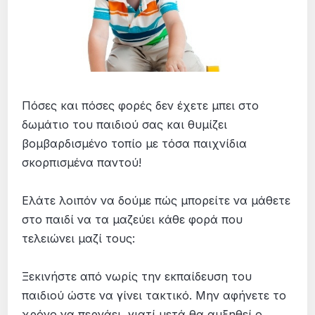
Πόσες και πόσες φορές δεν έχετε μπει στο
δωμάτιο του παιδιού σας και θυμίζει
βομβαρδισμένο τοπίο με τόσα παιχνίδια
σκορπισμένα παντού!
Ελάτε λοιπόν να δούμε πώς μπορείτε να μάθετε
στο παιδί να τα μαζεύει κάθε φορά που
τελειώνει μαζί τους:
Ξεκινήστε από νωρίς την εκπαίδευση του
παιδιού ώστε να γίνει τακτικό. Μην αφήνετε το
χρόνο να περνάει, γιατί μετά θα αυξηθεί ο