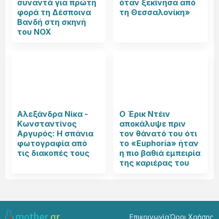
συναντά για πρώτη
όταν ξεκίνησα από
φορά τη Δέσποινα
τη Θεσσαλονίκη»
Βανδή στη σκηνή
του NOX
Αλεξάνδρα Νίκα -
Ο Έρικ Ντέιν
Κωνσταντίνος
αποκάλυψε πριν
Αργυρός: Η σπάνια
τον θάνατό του ότι
φωτογραφία από
το «Euphoria» ήταν
τις διακοπές τους
η πιο βαθιά εμπειρία
της καριέρας του
Επικοινωνία
Όροι Χρήσης