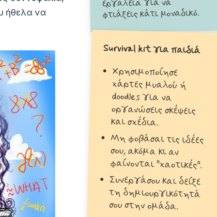
εργαλεία για να
ου ήθελα να
φτιάξεις κάτι μοναδικό.
Survival kit για παιδιά
Χρησιμοποίησε
χάρτες μυαλού ή
doodles για να
οργανώσεις σκέψεις
και σχέδια.
Μη φοβάσαι τις ιδέες
σου, ακόμα κι αν
φαίνονται "χαοτικές".
Συνεργάσου και δείξε
τη δημιουργικότητά
σου στην ομάδα.