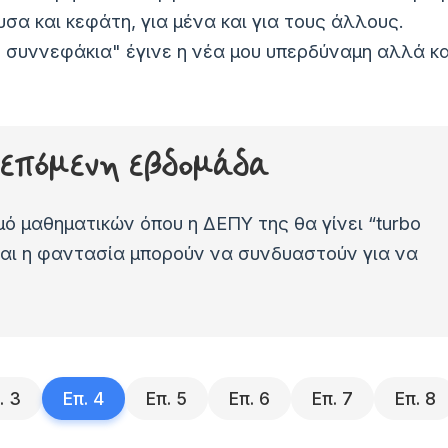
σα και κεφάτη, για μένα και για τους άλλους.
+ συννεφάκια" έγινε η νέα μου υπερδύναμη αλλά κα
ν επόμενη εβδομάδα
μό μαθηματικών όπου η ΔΕΠΥ της θα γίνει “turbo
και η φαντασία μπορούν να συνδυαστούν για να
.
3
Επ.
4
Επ.
5
Επ.
6
Επ.
7
Επ.
8