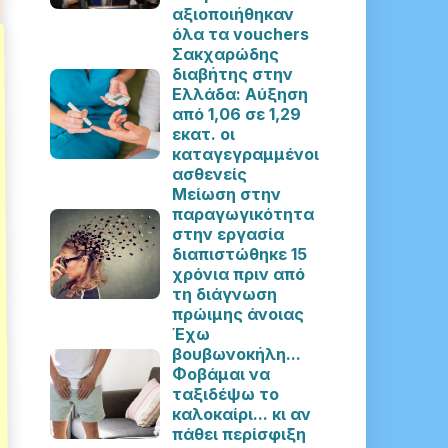
αξιοποιήθηκαν
όλα τα vouchers
Σακχαρώδης
διαβήτης στην
Ελλάδα: Αύξηση
από 1,06 σε 1,29
εκατ. οι
καταγεγραμμένοι
ασθενείς
Μείωση στην
παραγωγικότητα
στην εργασία
διαπιστώθηκε 15
χρόνια πριν από
τη διάγνωση
πρώιμης άνοιας
Έχω
βουβωνοκήλη...
Φοβάμαι να
ταξιδέψω το
καλοκαίρι... κι αν
πάθει περίσφιξη