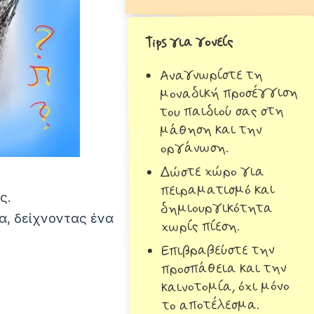
Tips για γονείς
Αναγνωρίστε τη
μοναδική προσέγγιση
του παιδιού σας στη
μάθηση και την
οργάνωση.
Δώστε χώρο για
πειραματισμό και
ς.
δημιουργικότητα
α, δείχνοντας ένα
χωρίς πίεση.
Επιβραβεύστε την
προσπάθεια και την
καινοτομία, όχι μόνο
το αποτέλεσμα.