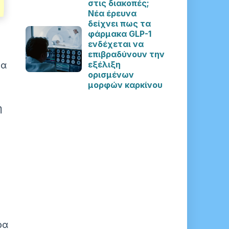
στις διακοπές;
Νέα έρευνα
δείχνει πως τα
φάρμακα GLP-1
ενδέχεται να
επιβραδύνουν την
τα
εξέλιξη
ορισμένων
μορφών καρκίνου
η
ρα