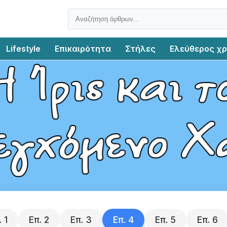
Lifestyle
Επικαιρότητα
Στήλες
Ελεύθερος χ
.
1
Επ.
2
Επ.
3
Επ.
4
Επ.
5
Επ.
6