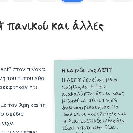
ct πανικού και άλλες
ject” στον πίνακα.
Η μαγεία της ΔΕΠΥ
νή του τύπου «θα
Η ΔΕΠΥ δεν είναι μόνο
πρόβλημα. Η Ίρις
 σκέφτηκαν «τι
ανακαλύπτει ότι το χάος
μπορεί να γίνει πηγή
με τον Άρη και τη
δημιουργικότητας. Τα
doodles, οι μουτζούρες και
να σχέδιο
οι διαφορετικές ιδέες δεν
 είχα
είναι αποτυχίες. Είναι
υς συννεφάκια,