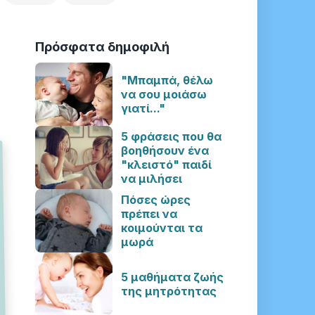
Πρόσφατα δημοφιλή
"Μπαμπά, θέλω
να σου μοιάσω
γιατί..."
5 φράσεις που θα
βοηθήσουν ένα
"κλειστό" παιδί
να μιλήσει
Πόσες ώρες
πρέπει να
κοιμούνται τα
μωρά
5 μαθήματα ζωής
της μητρότητας