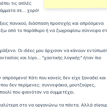
έπει τις απλές
ράμματα σε… χορό!
ρήξεις πανικού, διάσπαση προσοχής και απρόσμενα
ί έξω από το παράθυρο ή να ζωγραφίσω σύννεφα σ
παράξενο. Οι ιδέες μου άρχισαν να κάνουν εντύπωσ
ντασίας και λίγο… “χαοτικής λογικής” ήταν πιο
ν απρόσμενο! Κάτι που κανείς δεν είχε ξαναδεί και
που δεν περίμενες: συννεφάκια, μουτζούρες,
ο πουλί που φαινόταν να συμμετέχει.
 η καλύτερη στο να οργανώνω τα πάντα. Αλλά σίγου