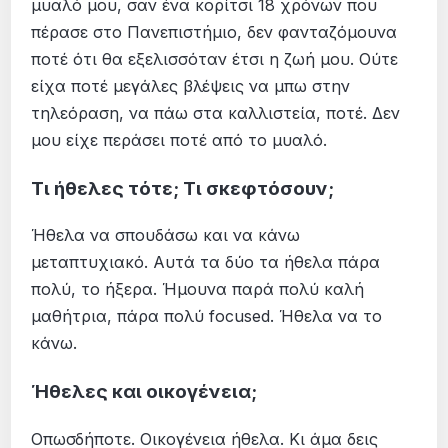
μυαλό μου, σαν ένα κορίτσι 18 χρόνων που
πέρασε στο Πανεπιστήμιο, δεν φανταζόμουνα
ποτέ ότι θα εξελισσόταν έτσι η ζωή μου. Ούτε
είχα ποτέ μεγάλες βλέψεις να μπω στην
τηλεόραση, να πάω στα καλλιστεία, ποτέ. Δεν
μου είχε περάσει ποτέ από το μυαλό.
Τι ήθελες τότε; Τι σκεφτόσουν;
Ήθελα να σπουδάσω και να κάνω
μεταπτυχιακό. Αυτά τα δύο τα ήθελα πάρα
πολύ, το ήξερα. Ήμουνα παρά πολύ καλή
μαθήτρια, πάρα πολύ focused. Ήθελα να το
κάνω.
Ήθελες και οικογένεια;
Οπωσδήποτε. Οικογένεια ήθελα. Κι άμα δεις