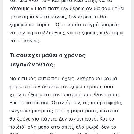
και λέω «Ασ’ το.» Και μετά λέω «Όχι, να το
κάνουμε.» Γιατί ποτέ δεν ξέρεις αν θα σου δοθεί
η ευκαιρία να το κάνεις, δεν ξέρεις τι θα
ξημερώσει αύριο… Ό,τι ωραία στιγμή μπορείς
να την εκμεταλλευθείς, να τη ζήσεις, καλύτερα
να το κάνεις.
Τι σου έχει μάθει ο χρόνος
μεγαλώνοντας;
Να εκτιμάς αυτά που έχεις. Σκέφτομαι καμιά
φορά ότι τον Λέοντα τον ξέρω περίπου όσα
χρόνια ήξερα και τον μπαμπά μου. Φαντάσου.
Είκοσι και είκοσι. Όταν ήμουν, ας πούμε έφηβη,
έλεγα «ο μπαμπάς μου, η μαμά μου», πίστευα
θα ζούνε για πάντα. Δεν ισχύει αυτό. Και τα
παιδιά, όλη μέρα στο σπίτι, έλα μωρέ, δεν τα