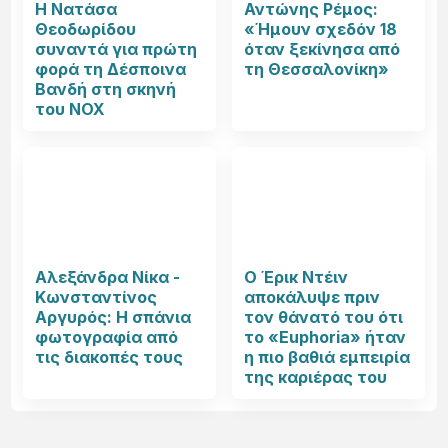
Η Νατάσα
Αντώνης Ρέμος:
Θεοδωρίδου
«Ήμουν σχεδόν 18
συναντά για πρώτη
όταν ξεκίνησα από
φορά τη Δέσποινα
τη Θεσσαλονίκη»
Βανδή στη σκηνή
του NOX
Αλεξάνδρα Νίκα -
Ο Έρικ Ντέιν
Κωνσταντίνος
αποκάλυψε πριν
Αργυρός: Η σπάνια
τον θάνατό του ότι
φωτογραφία από
το «Euphoria» ήταν
τις διακοπές τους
η πιο βαθιά εμπειρία
της καριέρας του