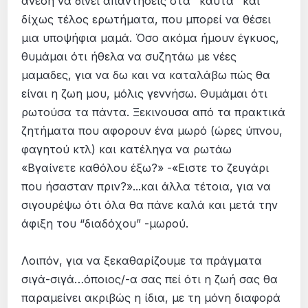
άνεση να δινει απαντήσεις στα "καυτά" και
δίχως τέλος ερωτήματα, που μπορεί να θέσει
μια υποψήφια μαμά. Όσο ακόμα ήμουν έγκυος,
θυμάμαι ότι ήθελα να συζητάω με νέες
μαμαδες, για να δω και να καταλάβω πώς θα
είναι η ζωη μου, μόλις γεννήσω. Θυμάμαι ότι
ρωτούσα τα πάντα. Ξεκινουσα από τα πρακτικά
ζητήματα που αφορουν ένα μωρό (ώρες ύπνου,
φαγητού κτλ) και κατέληγα να ρωτάω
«Βγαίνετε καθόλου έξω?» -«Ειστε το ζευγάρι
που ήσασταν πριν?»...και άλλα τέτοια, για να
σιγουρέψω ότι όλα θα πάνε καλά και μετά την
άφιξη του “διαδόχου” -μωρού.
Λοιπόν, για να ξεκαθαρίζουμε τα πράγματα
σιγά-σιγά…όποιος/-α σας πεί ότι η ζωή σας θα
παραμείνει ακριβώς η ίδια, με τη μόνη διαφορά