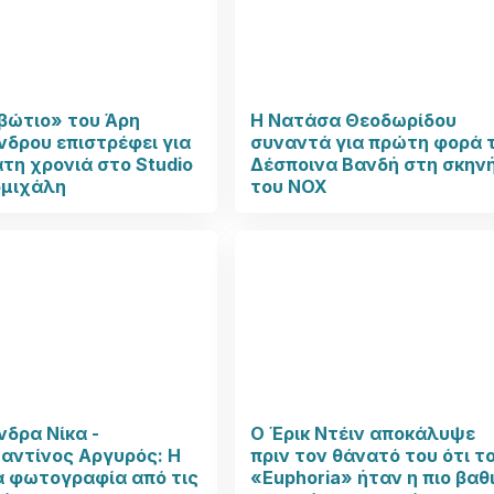
βώτιο» του Άρη
Η Νατάσα Θεοδωρίδου
δρου επιστρέφει για
συναντά για πρώτη φορά 
τη χρονιά στο Studio
Δέσποινα Βανδή στη σκην
μιχάλη
του NOX
δρα Νίκα -
Ο Έρικ Ντέιν αποκάλυψε
αντίνος Αργυρός: Η
πριν τον θάνατό του ότι τ
α φωτογραφία από τις
«Euphoria» ήταν η πιο βαθ