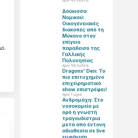
πριν 43 λεπτά
Δούκισσα
Νομικού:
Οικογενειακές
διακοπές από τη
Μύκονο στον
επίγειο
παράδεισο της
μό.
Γαλλικής
Πολυνησίας
πριν 59 λεπτά
Dragons' Den: Το
πιο επιτυχημένο
επιχειρηματικό
show επιστρέφει!
πριν 1 ώρα
Ανδρομάχη: Στο
νοσοκομείο με
ορό η γνωστή
τραγουδίστρια
μετά από έντονη
αδιαθεσία σε live
εμφάνιση