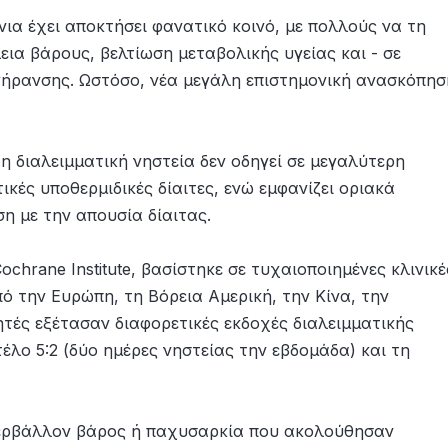
νια έχει αποκτήσει φανατικό κοινό, με πολλούς να τη
ια βάρους, βελτίωση μεταβολικής υγείας και - σε
 γήρανσης. Ωστόσο, νέα μεγάλη επιστημονική ανασκόπησ
 διαλειμματική νηστεία δεν οδηγεί σε μεγαλύτερη
κές υποθερμιδικές δίαιτες, ενώ εμφανίζει οριακά
η με την απουσία δίαιτας.
hrane Institute, βασίστηκε σε τυχαιοποιημένες κλινικέ
πό την Ευρώπη, τη Βόρεια Αμερική, την Κίνα, την
ητές εξέτασαν διαφορετικές εκδοχές διαλειμματικής
έλο 5:2 (δύο ημέρες νηστείας την εβδομάδα) και τη
περβάλλον βάρος ή παχυσαρκία που ακολούθησαν