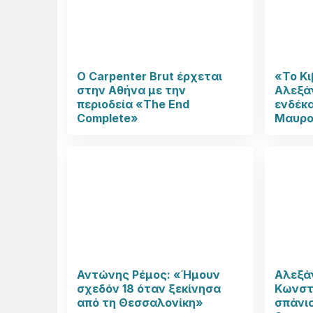
Ο Carpenter Brut έρχεται
«Το Κι
στην Αθήνα με την
Αλεξάν
περιοδεία «The End
ενδέκα
Complete»
Μαυρο
Αντώνης Ρέμος: «Ήμουν
Αλεξάν
σχεδόν 18 όταν ξεκίνησα
Κωνστ
από τη Θεσσαλονίκη»
σπάνι