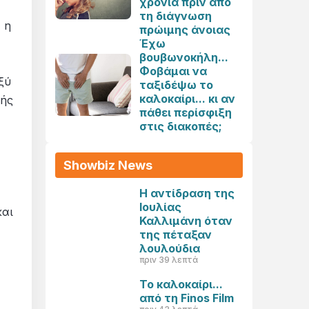
χρόνια πριν από
τη διάγνωση
 η
πρώιμης άνοιας
Έχω
βουβωνοκήλη...
Φοβάμαι να
ξύ
ταξιδέψω το
καλοκαίρι... κι αν
τής
πάθει περίσφιξη
στις διακοπές;
Showbiz News
Η αντίδραση της
Ιουλίας
και
Καλλιμάνη όταν
της πέταξαν
λουλούδια
πριν 39 λεπτά
Το καλοκαίρι...
από τη Finos Film