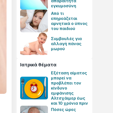
απαραίτητα
εγκυμοσύνη
Από τι
επηρεάζεται
αρνητικά ο ύπνος
του παιδιού
Συμβουλές για
αλλαγή πάνας
μωρού
Ιατρικά θέματα
Εξέταση αίματος
μπορεί να
προβλέπει τον
κίνδυνο
εμφάνισης
Αλτσχάιμερ έως
και 10 χρόνια πριν
Πόσες ώρες