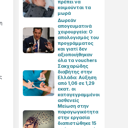
πρέπει να
κοιμούνται τα
μωρά
Δωρεάν
η
απογευματινά
χειρουργεία: Ο
απολογισμός του
προγράμματος
και γιατί δεν
αξιοποιήθηκαν
όλα τα vouchers
Σακχαρώδης
διαβήτης στην
ς
Ελλάδα: Αύξηση
από 1,06 σε 1,29
εκατ. οι
καταγεγραμμένοι
ασθενείς
Μείωση στην
παραγωγικότητα
στην εργασία
διαπιστώθηκε 15