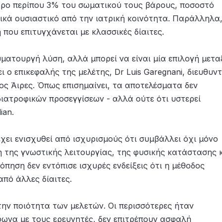
όρο περίπου 3% του σωματικού τους βάρους, ποσοστό
ικά ουσιαστικό από την ιατρική κοινότητα. Παράλληλα,
 που επιτυγχάνεται με κλασσικές δίαιτες.
υματουργή λύση, αλλά μπορεί να είναι μία επιλογή μετα
ι ο επικεφαλής της μελέτης, Dr Luis Garegnani, διευθυν
ος Άιρες. Όπως επισημαίνει, τα αποτελέσματα δεν
ιατροφικών προσεγγίσεων - αλλά ούτε ότι υστερεί
ian.
έχει ενισχυθεί από ισχυρισμούς ότι συμβάλλει όχι μόνο
 της γνωστικής λειτουργίας, της φυσικής κατάστασης 
πηση δεν εντόπισε ισχυρές ενδείξεις ότι η μέθοδος
από άλλες δίαιτες.
την ποιότητα των μελετών. Οι περισσότερες ήταν
φωνα με τους ερευνητές, δεν επιτρέπουν ασφαλή