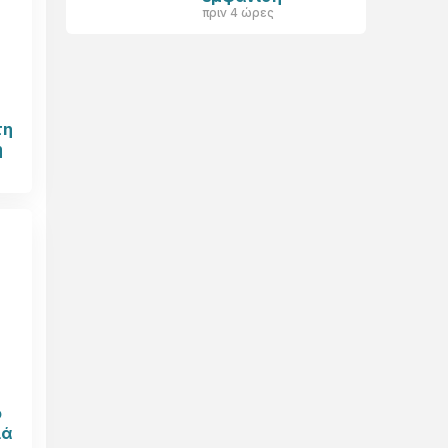
πριν 4 ώρες
τη
ή
ο
ιά