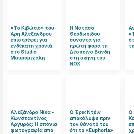
«Το Κιβώτιο» του
Η Νατάσα
Α
Άρη Αλεξάνδρου
Θεοδωρίδου
«
επιστρέφει για
συναντά για
ό
ενδέκατη χρονιά
πρώτη φορά τη
τ
στο Studio
Δέσποινα Βανδή
Μαυρομιχάλη
στη σκηνή του
NOX
Αλεξάνδρα Νίκα -
Ο Έρικ Ντέιν
Ο
Κωνσταντίνος
αποκάλυψε πριν
Κ
Αργυρός: Η σπάνια
τον θάνατό του
επ
φωτογραφία από
ότι το «Euphoria»
χ