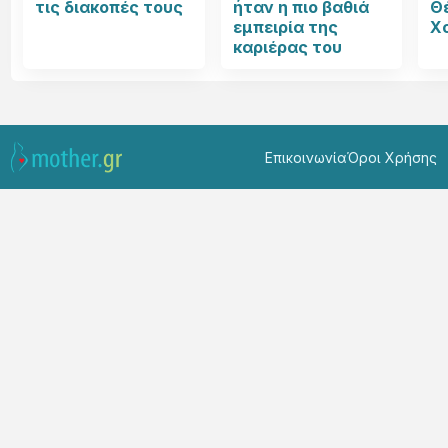
τις διακοπές τους
ήταν η πιο βαθιά
Θ
εμπειρία της
Χ
καριέρας του
Επικοινωνία
Όροι Χρήσης