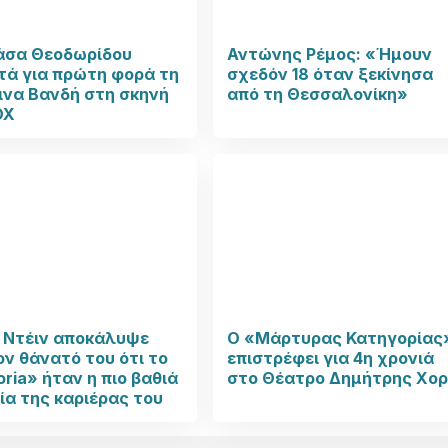
άσα Θεοδωρίδου
Αντώνης Ρέμος: «Ήμουν
τά για πρώτη φορά τη
σχεδόν 18 όταν ξεκίνησα
ινα Βανδή στη σκηνή
από τη Θεσσαλονίκη»
OX
κ Ντέιν αποκάλυψε
Ο «Μάρτυρας Κατηγορίας
ον θάνατό του ότι το
επιστρέφει για 4η χρονιά
ria» ήταν η πιο βαθιά
στο Θέατρο Δημήτρης Χο
ία της καριέρας του