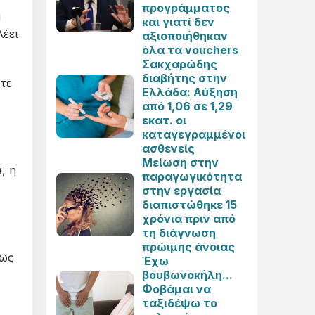
προγράμματος
ή
και γιατί δεν
λέει
αξιοποιήθηκαν
όλα τα vouchers
Σακχαρώδης
διαβήτης στην
ετε
Ελλάδα: Αύξηση
από 1,06 σε 1,29
εκατ. οι
καταγεγραμμένοι
ασθενείς
Μείωση στην
, η
παραγωγικότητα
στην εργασία
διαπιστώθηκε 15
χρόνια πριν από
τη διάγνωση
πρώιμης άνοιας
 ως
Έχω
βουβωνοκήλη...
Φοβάμαι να
ταξιδέψω το