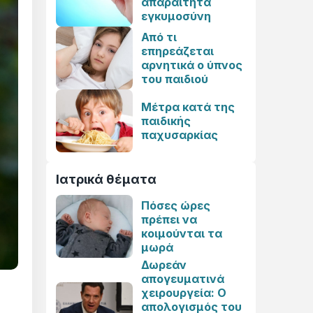
απαραίτητα
εγκυμοσύνη
Από τι
επηρεάζεται
αρνητικά ο ύπνος
του παιδιού
Μέτρα κατά της
παιδικής
παχυσαρκίας
Ιατρικά θέματα
Πόσες ώρες
πρέπει να
κοιμούνται τα
μωρά
Δωρεάν
απογευματινά
χειρουργεία: Ο
απολογισμός του