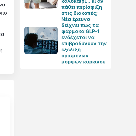
καλοκαίρι... κι αν
 να
πάθει περίσφιξη
ωπο
στις διακοπές;
Νέα έρευνα
δείχνει πως τα
φάρμακα GLP-1
ει
ενδέχεται να
επιβραδύνουν την
εξέλιξη
η
ορισμένων
μορφών καρκίνου