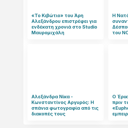
«Το Κιβώτιο» του Άρη
Η Νατ
Αλεξάνδρου επιστρέφει για
συναν
ενδέκατη χρονιά στο Studio
Δέσπο
Μαυρομιχάλη
του N
Αλεξάνδρα Νίκα -
Ο Έρι
Κωνσταντίνος Αργυρός: Η
πριν τ
σπάνια φωτογραφία από τις
«Eupho
διακοπές τους
εμπειρ